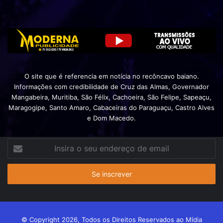
O site que é referencia em notícia no recôncavo baiano.
Informações com credibilidade de Cruz das Almas, Governador
Mangabeira, Muritiba, São Félix, Cachoeira, São Felipe, Sapeaçu,
Maragogipe, Santo Amaro, Cabaceiras do Paraguaçu, Castro Alves
e Dom Macedo.
Insira
o
seu
endereço
de
email
© Copyright 2026, Todos os Direitos Reservados ao Mídia