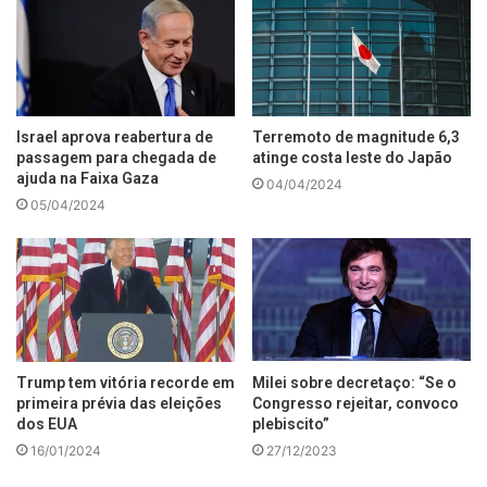
Israel aprova reabertura de
Terremoto de magnitude 6,3
passagem para chegada de
atinge costa leste do Japão
ajuda na Faixa Gaza
04/04/2024
05/04/2024
Trump tem vitória recorde em
Milei sobre decretaço: “Se o
primeira prévia das eleições
Congresso rejeitar, convoco
dos EUA
plebiscito”
16/01/2024
27/12/2023