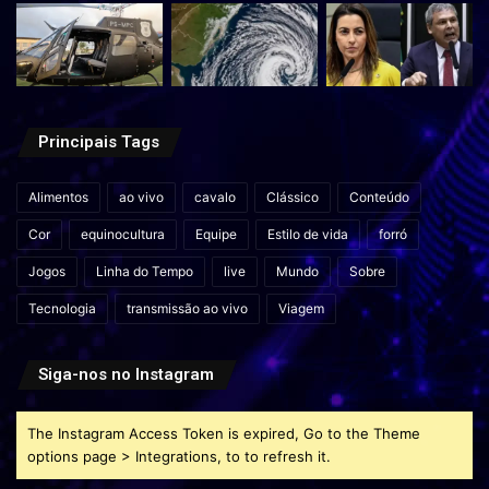
Principais Tags
Alimentos
ao vivo
cavalo
Clássico
Conteúdo
Cor
equinocultura
Equipe
Estilo de vida
forró
Jogos
Linha do Tempo
live
Mundo
Sobre
Tecnologia
transmissão ao vivo
Viagem
Siga-nos no Instagram
The Instagram Access Token is expired, Go to the Theme
options page > Integrations, to to refresh it.