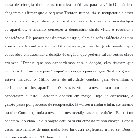
mesa de cirurgia durante as tentativas médicas para salvá-lo.Os médicos
chegaram a afirmar que o pequeno Trenton nunca iria se recuperar e alertou
os pais para a doação de órgãos. Um dia antes da data marcada para desligar
os aparelhos, o menino começou a demonstrar sinais vitais e recobrar a
consciência. Ele passou por diversas cirurgia, além de sofrer falência dos rins
e uma parada cardíaca.À uma TV americana, a mãe do garoto revelou que
concordou em autorizar a doação de órgãos, que poderia salvar outras cinco
crianças. “Depois que nós concordamos com a doação, eles tiveram que
manter o Trenton vivo para ‘limpar’ seus órgãos para doação.No dia seguinte,
estava marcado o último teste de atividade cerebral para determinar o
desligamento dos aparelhos. Os sinais vitais apresentaram um pico e
cancelaram o testo.O acidente ocorreu em março. Hoje, já consciente, o
garoto passa por processo de recuperação. Já voltou a andar e falar, até mesmo
estudar. Contudo, ainda apresenta dores nevrálgicas e convulsões.“Eu bati no
concreto [do chão], e o reboque caiu bem em cima da minha cabeça. Depois
disso, não lembro de mais nada. Não há outra explicação a não ser Deus”,
contou à emissora de TV. Fonte : bahia.ba