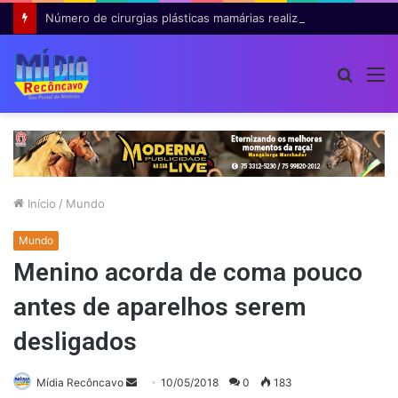
Número de cirurgias plásticas mamárias realizadas pelo SUS cresce 54% em dez anos
Procur
M
por
Início
/
Mundo
Mundo
Menino acorda de coma pouco
antes de aparelhos serem
desligados
Mande
Mídia Recôncavo
10/05/2018
0
183