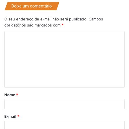
Deixe um comentário
O seu endereço de e-mail não será publicado.
Campos
obrigatórios são marcados com
*
C
o
m
e
n
t
á
Nome
*
r
i
o
E-mail
*
*