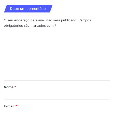
Deixe um comentário
O seu endereço de e-mail não será publicado.
Campos
obrigatórios são marcados com
*
C
o
m
e
n
t
á
Nome
*
r
i
o
E-mail
*
*