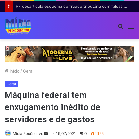
PF desarticula esquema de fraude tributária com falsas permissões de táxi na Bahia; agentes públicos são afastados
Procur
M
por
Início
/
Geral
Geral
Máquina federal tem
enxugamento inédito de
servidores e de gastos
Mande
Mídia Recôncavo
19/07/2021
0
1.155