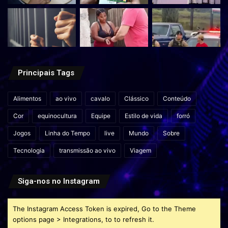
Principais Tags
Alimentos
ao vivo
cavalo
Clássico
Conteúdo
Cor
equinocultura
Equipe
Estilo de vida
forró
Jogos
Linha do Tempo
live
Mundo
Sobre
Tecnologia
transmissão ao vivo
Viagem
Siga-nos no Instagram
The Instagram Access Token is expired, Go to the Theme
options page > Integrations, to to refresh it.