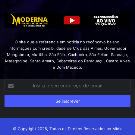
O site que é referencia em notícia no recôncavo baiano.
Informações com credibilidade de Cruz das Almas, Governador
Mangabeira, Muritiba, São Félix, Cachoeira, São Felipe, Sapeaçu,
Maragogipe, Santo Amaro, Cabaceiras do Paraguaçu, Castro Alves
e Dom Macedo.
Insira
o
seu
endereço
de
email
© Copyright 2026, Todos os Direitos Reservados ao Mídia