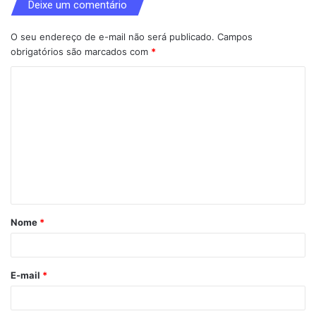
Deixe um comentário
O seu endereço de e-mail não será publicado.
Campos
obrigatórios são marcados com
*
C
o
m
e
n
t
á
Nome
*
r
i
o
E-mail
*
*