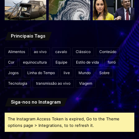
Principais Tags
Alimentos
ao vivo
cavalo
Clássico
Conteúdo
Cor
equinocultura
Equipe
Estilo de vida
forró
Jogos
Linha do Tempo
live
Mundo
Sobre
Tecnologia
transmissão ao vivo
Viagem
Siga-nos no Instagram
The Instagram Access Token is expired, Go to the Theme
options page > Integrations, to to refresh it.