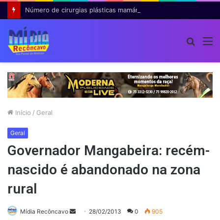
Número de cirurgias plásticas mamárias realizadas pelo SUS cresce 54% em dez anos
Procur
M
por
Início
/
Geral
Geral
Governador Mangabeira: recém-
nascido é abandonado na zona
rural
Mande
Mídia Recôncavo
28/02/2013
0
905