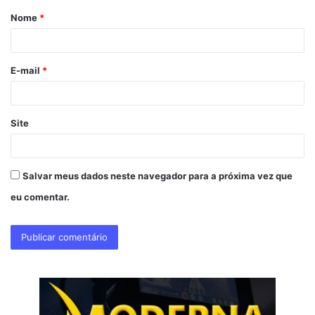
Nome
*
r
i
o
E-mail
*
*
Site
Salvar meus dados neste navegador para a próxima vez que
eu comentar.