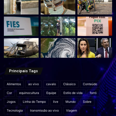
Principais Tags
Alimentos
ao vivo
cavalo
Clássico
Conteúdo
Cor
equinocultura
Equipe
Estilo de vida
forró
Jogos
Linha do Tempo
live
Mundo
Sobre
Tecnologia
transmissão ao vivo
Viagem