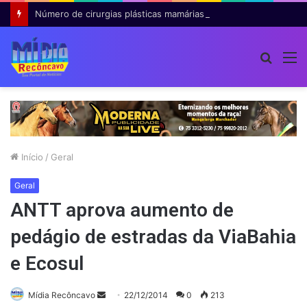
Número de cirurgias plásticas mamárias realizadas pelo SUS cresce 54% em dez anos
Procur
M
por
Início
/
Geral
Geral
ANTT aprova aumento de
pedágio de estradas da ViaBahia
e Ecosul
Mande
Mídia Recôncavo
22/12/2014
0
213