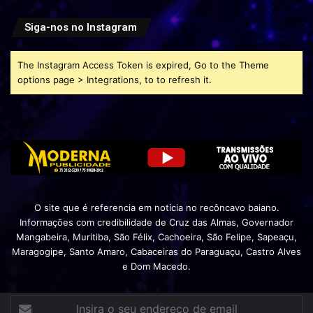
Siga-nos no Instagram
The Instagram Access Token is expired, Go to the Theme
options page > Integrations, to to refresh it.
O site que é referencia em notícia no recôncavo baiano.
Informações com credibilidade de Cruz das Almas, Governador
Mangabeira, Muritiba, São Félix, Cachoeira, São Felipe, Sapeaçu,
Maragogipe, Santo Amaro, Cabaceiras do Paraguaçu, Castro Alves
e Dom Macedo.
Insira