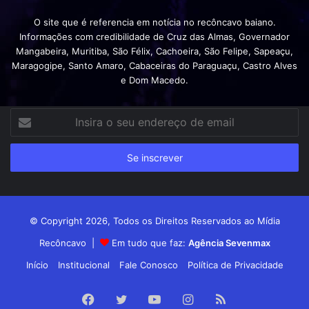
O site que é referencia em notícia no recôncavo baiano.
Informações com credibilidade de Cruz das Almas, Governador
Mangabeira, Muritiba, São Félix, Cachoeira, São Felipe, Sapeaçu,
Maragogipe, Santo Amaro, Cabaceiras do Paraguaçu, Castro Alves
e Dom Macedo.
Insira
o
seu
endereço
de
email
© Copyright 2026, Todos os Direitos Reservados ao Mídia
Recôncavo |
Em tudo que faz:
Agência Sevenmax
Início
Institucional
Fale Conosco
Política de Privacidade
Facebook
Twitter
YouTube
Instagram
RSS