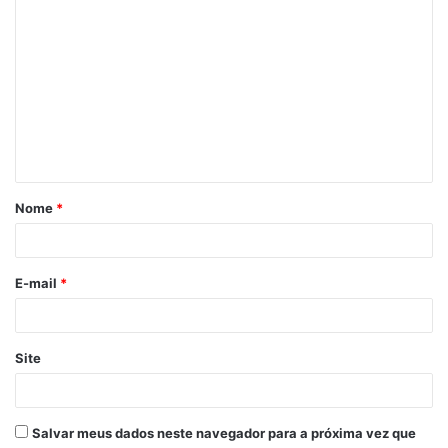
C
o
m
e
n
t
á
Nome
*
r
i
o
E-mail
*
*
Site
Salvar meus dados neste navegador para a próxima vez que