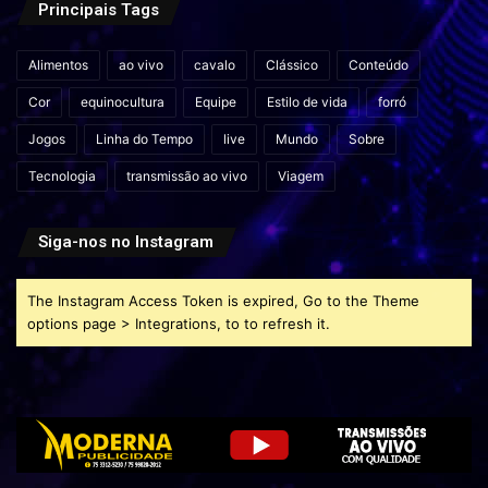
Principais Tags
Alimentos
ao vivo
cavalo
Clássico
Conteúdo
Cor
equinocultura
Equipe
Estilo de vida
forró
Jogos
Linha do Tempo
live
Mundo
Sobre
Tecnologia
transmissão ao vivo
Viagem
Siga-nos no Instagram
The Instagram Access Token is expired, Go to the Theme
options page > Integrations, to to refresh it.