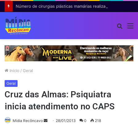
Número de cirurgias plásticas mamárias realizadas pelo SUS cresce 54% em dez anos
Procur
M
por
Início
/
Geral
Geral
Cruz das Almas: Psiquiatra
inicia atendimento no CAPS
Mande
Mídia Recôncavo
28/01/2013
0
218
um
e-