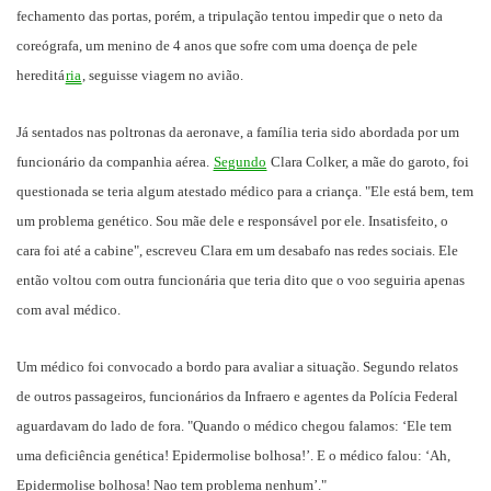
fechamento das portas, porém, a tripulação tentou impedir que o neto da
coreógrafa, um menino de 4 anos que sofre com uma doença de pele
hereditá
ria
, seguisse viagem no avião.
Já sentados nas poltronas da aeronave, a família teria sido abordada por um
funcionário da companhia aérea.
Segundo
Clara Colker, a mãe do garoto, foi
questionada se teria algum atestado médico para a criança. "Ele está bem, tem
um problema genético. Sou mãe dele e responsável por ele. Insatisfeito, o
cara foi até a cabine", escreveu Clara em um desabafo nas redes sociais. Ele
então voltou com outra funcionária que teria dito que o voo seguiria apenas
com aval médico.
Um médico foi convocado a bordo para avaliar a situação. Segundo relatos
de outros passageiros, funcionários da Infraero e agentes da Polícia Federal
aguardavam do lado de fora. "Quando o médico chegou falamos: ‘Ele tem
uma deficiência genética! Epidermolise bolhosa!’. E o médico falou: ‘Ah,
Epidermolise bolhosa! Nao tem problema nenhum’."