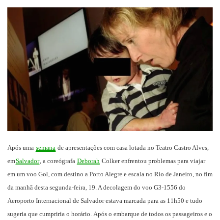
um
e-
mail
Após uma
semana
de apresentações com casa lotada no Teatro Castro Alves,
em
Salvador
, a coreógrafa
Deborah
Colker enfrentou problemas para viajar
em um voo Gol, com destino a Porto Alegre e escala no Rio de Janeiro, no fim
da manhã desta segunda-feira, 19. A decolagem do voo G3-1556 do
Aeroporto Internacional de Salvador estava marcada para as 11h50 e tudo
sugeria que cumpriria o horário.
Após o embarque de todos os passageiros e o