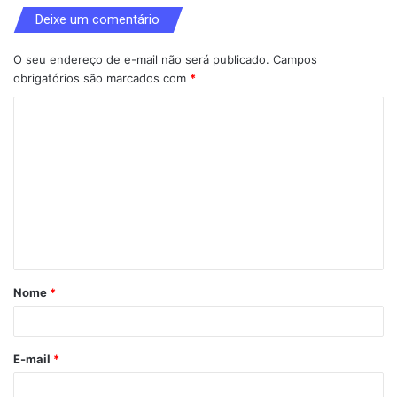
Deixe um comentário
O seu endereço de e-mail não será publicado.
Campos
obrigatórios são marcados com
*
C
o
m
e
n
t
á
Nome
*
r
i
o
E-mail
*
*