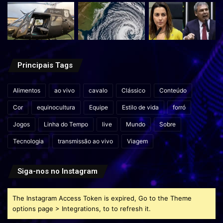
Principais Tags
Alimentos
ao vivo
cavalo
Clássico
Conteúdo
Cor
equinocultura
Equipe
Estilo de vida
forró
Jogos
Linha do Tempo
live
Mundo
Sobre
Tecnologia
transmissão ao vivo
Viagem
Siga-nos no Instagram
The Instagram Access Token is expired, Go to the Theme
options page > Integrations, to to refresh it.