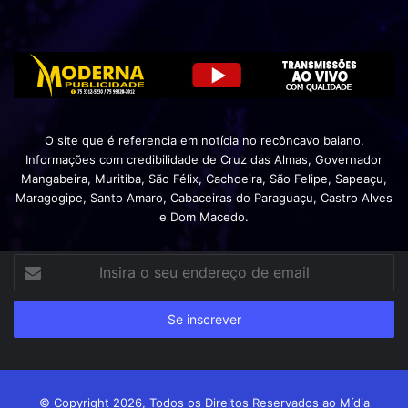
O site que é referencia em notícia no recôncavo baiano.
Informações com credibilidade de Cruz das Almas, Governador
Mangabeira, Muritiba, São Félix, Cachoeira, São Felipe, Sapeaçu,
Maragogipe, Santo Amaro, Cabaceiras do Paraguaçu, Castro Alves
e Dom Macedo.
Insira
o
seu
endereço
de
email
© Copyright 2026, Todos os Direitos Reservados ao Mídia