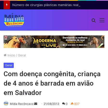
Número de cirurgias plásticas mamárias realizadas pelo SUS cresce 54% em dez anos
Procur
M
por
Início
/
Geral
Geral
Com doença congênita, criança
de 4 anos é barrada em avião
em Salvador
Mande
Mídia Recôncavo
21/08/2013
0
837