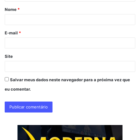
á
Nome
*
r
i
o
E-mail
*
*
Site
Salvar meus dados neste navegador para a próxima vez que
eu comentar.