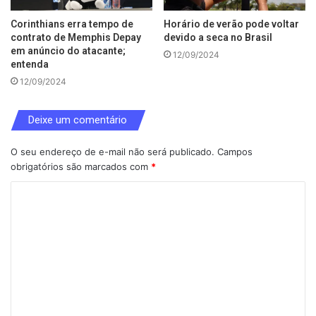
Corinthians erra tempo de
Horário de verão pode voltar
contrato de Memphis Depay
devido a seca no Brasil
em anúncio do atacante;
12/09/2024
entenda
12/09/2024
Deixe um comentário
O seu endereço de e-mail não será publicado.
Campos
obrigatórios são marcados com
*
C
o
m
e
n
t