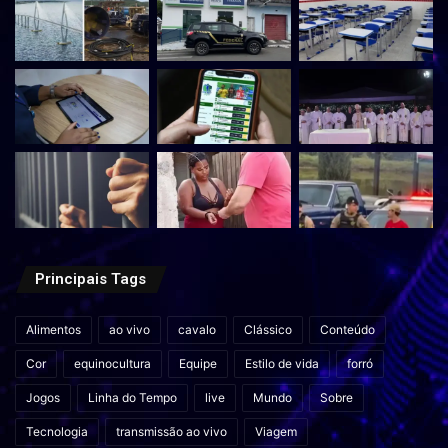
Principais Tags
Alimentos
ao vivo
cavalo
Clássico
Conteúdo
Cor
equinocultura
Equipe
Estilo de vida
forró
Jogos
Linha do Tempo
live
Mundo
Sobre
Tecnologia
transmissão ao vivo
Viagem