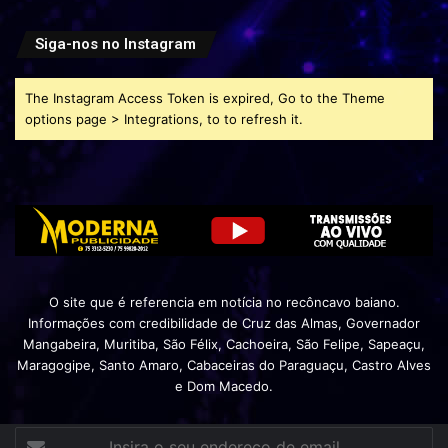
Siga-nos no Instagram
The Instagram Access Token is expired, Go to the Theme
options page > Integrations, to to refresh it.
O site que é referencia em notícia no recôncavo baiano.
Informações com credibilidade de Cruz das Almas, Governador
Mangabeira, Muritiba, São Félix, Cachoeira, São Felipe, Sapeaçu,
Maragogipe, Santo Amaro, Cabaceiras do Paraguaçu, Castro Alves
e Dom Macedo.
Insira