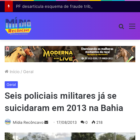
PF desarticula esquema de fraude tributária com falsas permissões de táxi na Bahia; agentes públicos são afastados
Procur
M
por
Início
/
Geral
Geral
Seis policiais militares já se
suicidaram em 2013 na Bahia
Mande
Mídia Recôncavo
17/08/2013
0
218
um
e-