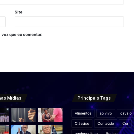
Site
 vez que eu comentar.
mas Mídias
Principais Tags
Alimentos
ao vivo
cavalo
Clássico
Conteúdo
Cor
equinocultura
Equipe