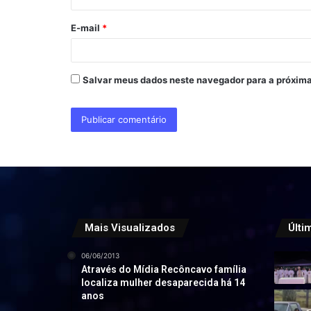
o
E-mail
*
*
Salvar meus dados neste navegador para a próxima
Mais Visualizados
Últi
06/06/2013
Através do Mídia Recôncavo família
localiza mulher desaparecida há 14
anos