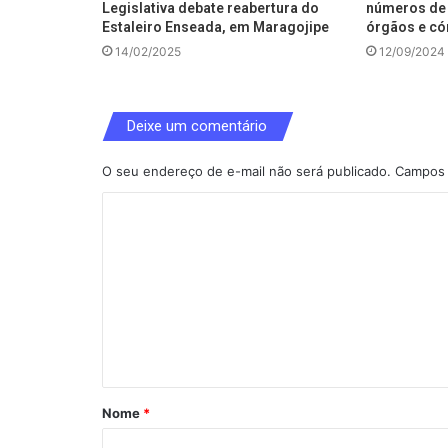
Legislativa debate reabertura do
números de 
Estaleiro Enseada, em Maragojipe
órgãos e có
14/02/2025
12/09/2024
Deixe um comentário
O seu endereço de e-mail não será publicado.
Campos 
C
o
m
e
n
t
á
Nome
*
r
i