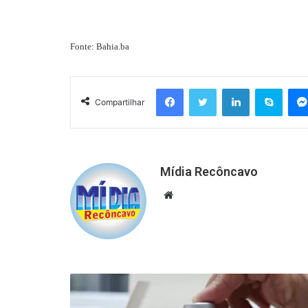
Fonte: Bahia.ba
Facebook
Twitter
Linkedin
Skyp
Compartilhar
Mídia Recôncavo
Website