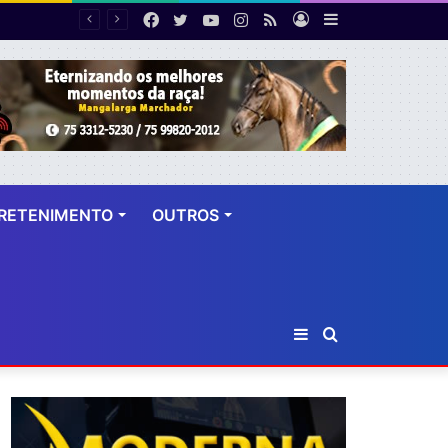
Facebook
Twitter
YouTube
Instagram
RSS
Entrar
Barra
Polícia cumpre mandado de prisão contra investigado por roubo majorado em Cruz das Almas
Lateral
RETENIMENTO
OUTROS
Barra
Procurar
Lateral
por