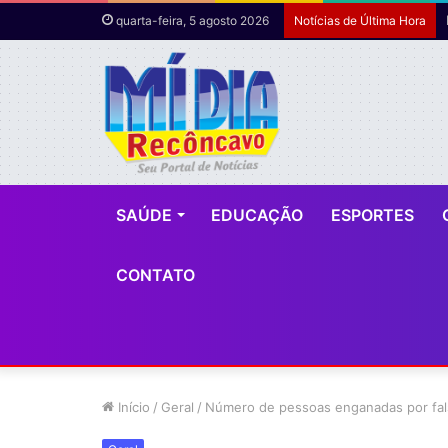
quarta-feira, 5 agosto 2026
Notícias de Última Hora
SAÚDE
EDUCAÇÃO
ESPORTES
CONTATO
Início
/
Geral
/
Número de pessoas enganadas por fal