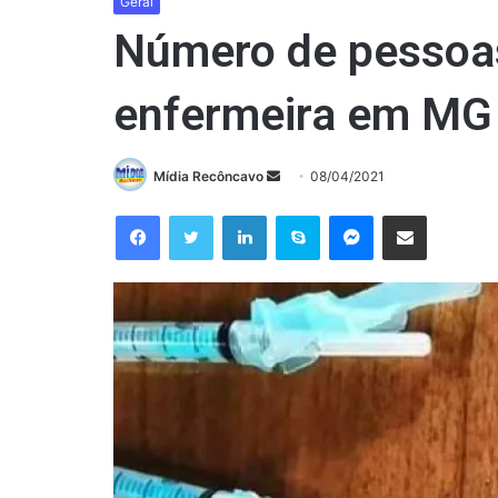
Geral
Número de pessoas
enfermeira em MG 
Mande
Mídia Recôncavo
08/04/2021
um
Facebook
Twitter
Linkedin
Skype
Messenger
Compartilhar via e-mail
e-
mail