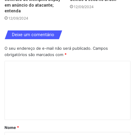
em anúncio do atacante;
12/09/2024
entenda
12/09/2024
Deixe um comentário
O seu endereço de e-mail não será publicado.
Campos
obrigatórios são marcados com
*
C
o
m
e
n
t
á
Nome
*
r