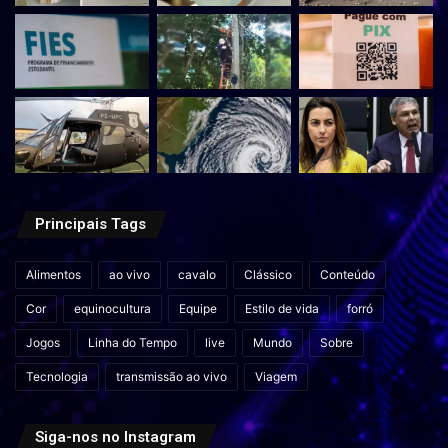
Principais Tags
Alimentos
ao vivo
cavalo
Clássico
Conteúdo
Cor
equinocultura
Equipe
Estilo de vida
forró
Jogos
Linha do Tempo
live
Mundo
Sobre
Tecnologia
transmissão ao vivo
Viagem
Siga-nos no Instagram