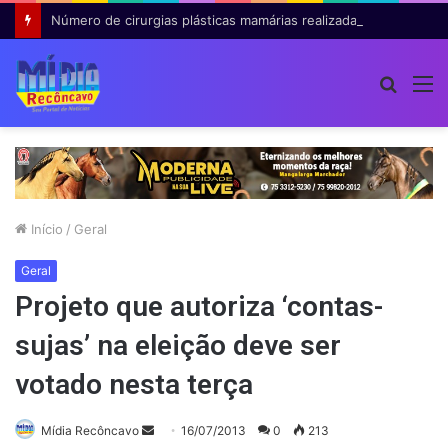
Número de cirurgias plásticas mamárias realizadas pelo SUS cresce 54% em dez anos
Procur
M
por
Início
/
Geral
Geral
Projeto que autoriza ‘contas-
sujas’ na eleição deve ser
votado nesta terça
Mande
Mídia Recôncavo
16/07/2013
0
213