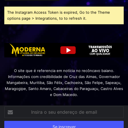
The Instagram Access Token is expired, Go to the Theme
options page > Integrations, to to refresh it.
O site que é referencia em notícia no recôncavo baiano.
Informações com credibilidade de Cruz das Almas, Governador
Mangabeira, Muritiba, São Félix, Cachoeira, São Felipe, Sapeaçu,
Maragogipe, Santo Amaro, Cabaceiras do Paraguaçu, Castro Alves
e Dom Macedo.
Insira
o
seu
endereço