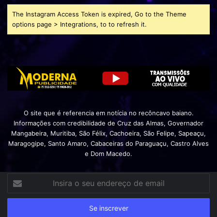
The Instagram Access Token is expired, Go to the Theme
options page > Integrations, to to refresh it.
O site que é referencia em notícia no recôncavo baiano.
Informações com credibilidade de Cruz das Almas, Governador
Mangabeira, Muritiba, São Félix, Cachoeira, São Felipe, Sapeaçu,
Maragogipe, Santo Amaro, Cabaceiras do Paraguaçu, Castro Alves
e Dom Macedo.
Insira
o
seu
endereço