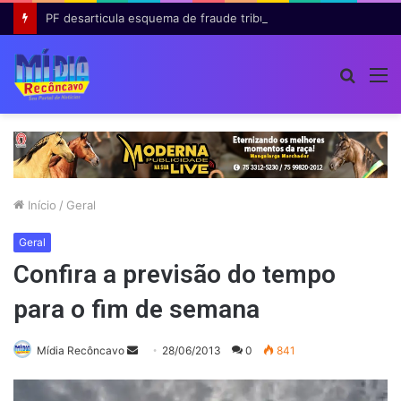
PF desarticula esquema de fraude tributária com falsas permissões de táxi na Bahia; agentes públicos são afastados
Procur
M
por
Início
/
Geral
Geral
Confira a previsão do tempo
para o fim de semana
Mande
Mídia Recôncavo
28/06/2013
0
841
um
e-