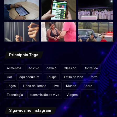
Principais Tags
Alimentos
ao vivo
cavalo
Clássico
Conteúdo
Cor
equinocultura
Equipe
Estilo de vida
forró
Jogos
Linha do Tempo
live
Mundo
Sobre
Tecnologia
transmissão ao vivo
Viagem
Siga-nos no Instagram