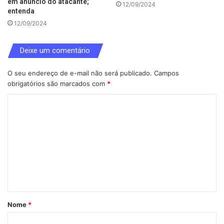
em anúncio do atacante;
12/09/2024
entenda
12/09/2024
Deixe um comentário
O seu endereço de e-mail não será publicado.
Campos
obrigatórios são marcados com
*
C
o
m
e
n
t
á
Nome
*
r
i