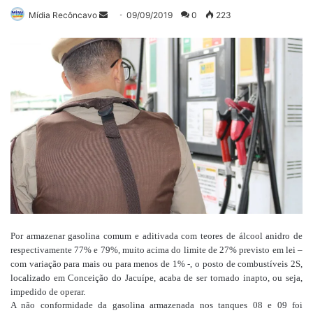
Mande
Mídia Recôncavo
09/09/2019
0
223
um
e-
mail
Por armazenar gasolina comum e aditivada com teores de álcool anidro de
respectivamente 77% e 79%, muito acima do limite de 27% previsto em lei –
com variação para mais ou para menos de 1% -, o posto de combustíveis 2S,
localizado em Conceição do Jacuípe, acaba de ser tornado inapto, ou seja,
impedido de operar.
A não conformidade da gasolina armazenada nos tanques 08 e 09 foi