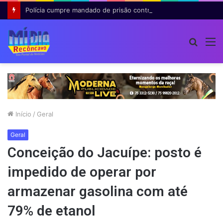
Polícia cumpre mandado de prisão contra investigado por roubo majorado em Cruz das Almas
Procur
M
por
Início
/
Geral
Geral
Conceição do Jacuípe: posto é
impedido de operar por
armazenar gasolina com até
79% de etanol