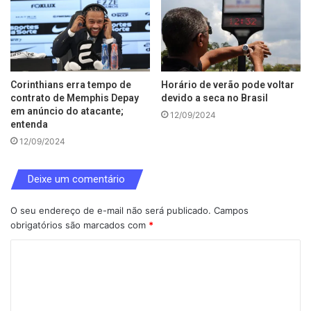
Corinthians erra tempo de
Horário de verão pode voltar
contrato de Memphis Depay
devido a seca no Brasil
em anúncio do atacante;
12/09/2024
entenda
12/09/2024
Deixe um comentário
O seu endereço de e-mail não será publicado.
Campos
obrigatórios são marcados com
*
C
o
m