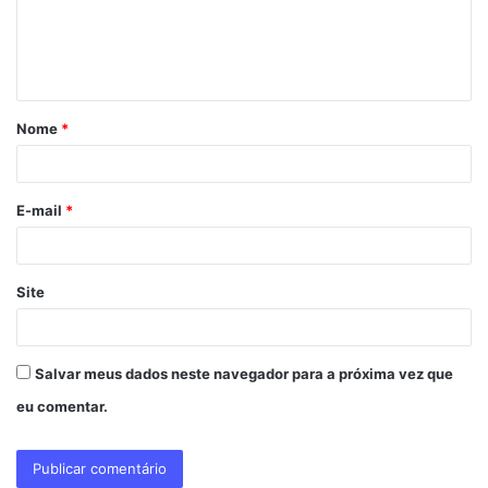
e
n
t
á
Nome
*
r
i
o
E-mail
*
*
Site
Salvar meus dados neste navegador para a próxima vez que
eu comentar.