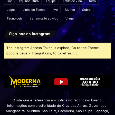
Cor
equinocultura
Equipe
Estilo de vida
forró
Jogos
Linha do Tempo
live
Mundo
Sobre
Tecnologia
transmissão ao vivo
Viagem
Siga-nos no Instagram
The Instagram Access Token is expired, Go to the Theme
options page > Integrations, to to refresh it.
O site que é referencia em notícia no recôncavo baiano.
Informações com credibilidade de Cruz das Almas, Governador
Mangabeira, Muritiba, São Félix, Cachoeira, São Felipe, Sapeaçu,