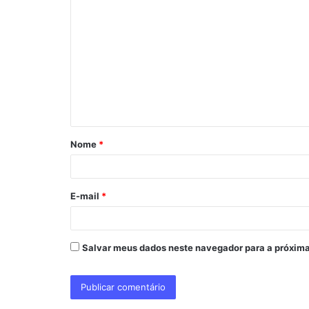
C
o
m
e
n
t
á
Nome
*
r
i
o
E-mail
*
*
Salvar meus dados neste navegador para a próxima