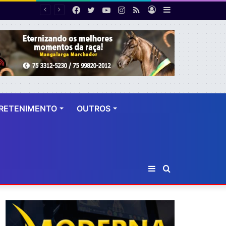
Facebook
Twitter
YouTube
Instagram
RSS
Entrar
Barra
Ideb 2025 registra melhor resultado da educação básica em 20 anos, mas ensino médio segue abaixo da meta
Lateral
RETENIMENTO
OUTROS
Barra
Procurar
Lateral
por