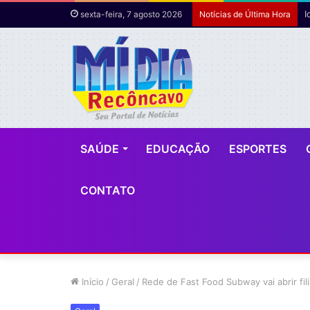
sexta-feira, 7 agosto 2026
Notícias de Última Hora
SAÚDE
EDUCAÇÃO
ESPORTES
CONTATO
Início
/
Geral
/
Rede de Fast Food Subway vai abrir fil