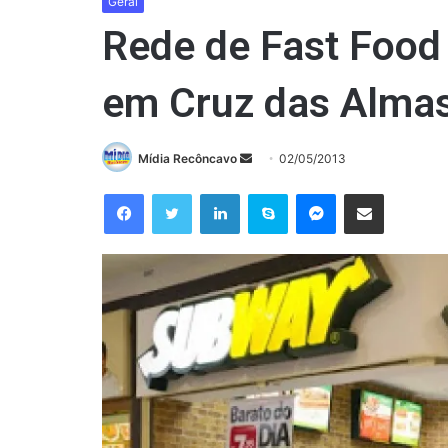
Geral
Rede de Fast Food S
em Cruz das Alma
Mande
Mídia Recôncavo
02/05/2013
um
Facebook
Twitter
Linkedin
Skype
Messenger
Compartilhar via e-mail
e-
mail