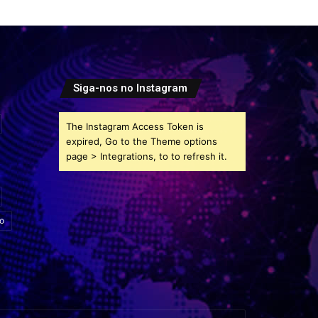
Siga-nos no Instagram
The Instagram Access Token is
expired, Go to the Theme options
page > Integrations, to to refresh it.
o
sira