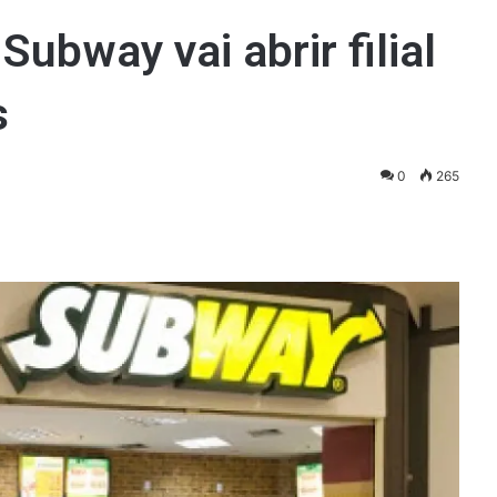
ubway vai abrir filial
s
0
265