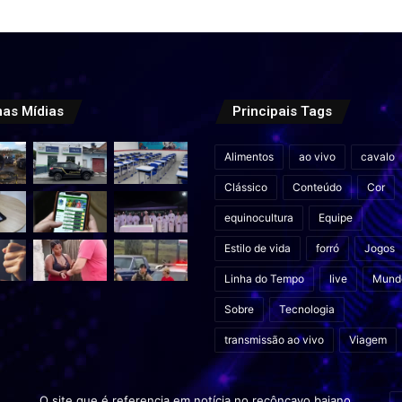
mas Mídias
Principais Tags
Alimentos
ao vivo
cavalo
Clássico
Conteúdo
Cor
equinocultura
Equipe
Estilo de vida
forró
Jogos
Linha do Tempo
live
Mund
Sobre
Tecnologia
transmissão ao vivo
Viagem
In
O site que é referencia em notícia no recôncavo baiano.