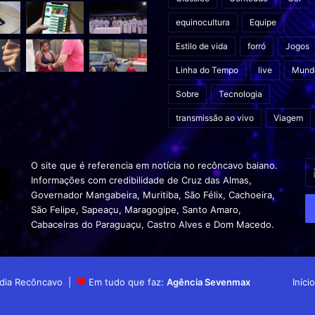
equinocultura
Equipe
Estilo de vida
forró
Jogos
Linha do Tempo
live
Mund
Sobre
Tecnologia
transmissão ao vivo
Viagem
In
O site que é referencia em notícia no recôncavo baiano.
o
Informações com credibilidade de Cruz das Almas,
s
Governador Mangabeira, Muritiba, São Félix, Cachoeira,
en
São Felipe, Sapeaçu, Maragogipe, Santo Amaro,
d
Cabaceiras do Paraguaçu, Castro Alves e Dom Macedo.
em
Mídia Recôncavo |
Em tudo que faz:
Agência Sevenmax
Início