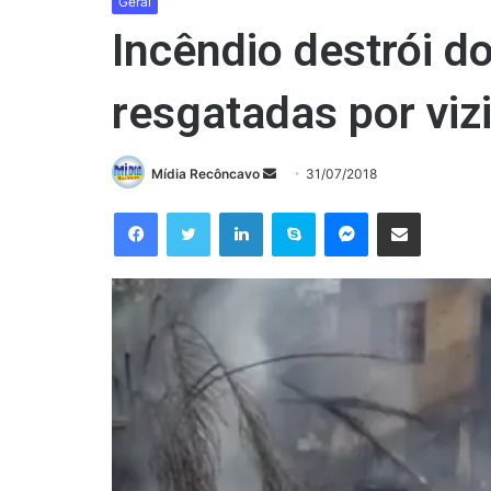
Geral
Incêndio destrói d
resgatadas por viz
Mande
Mídia Recôncavo
31/07/2018
um
Facebook
Twitter
Linkedin
Skype
Messenger
Compartilhar via e-mail
e-
mail