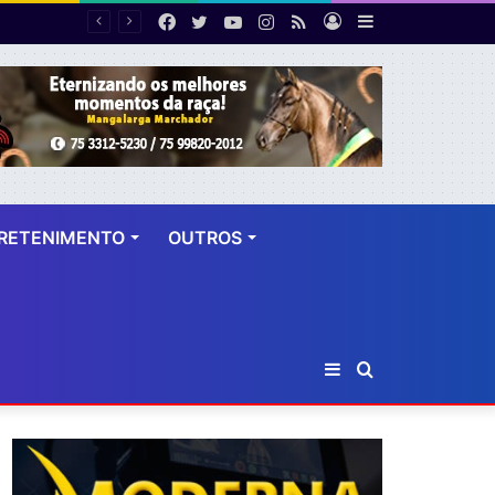
Facebook
Twitter
YouTube
Instagram
RSS
Entrar
Barra
PF desarticula esquema de fraude tributária com falsas permissões de táxi na Bahia; agentes públicos são afastados
Lateral
RETENIMENTO
OUTROS
Barra
Procurar
Lateral
por