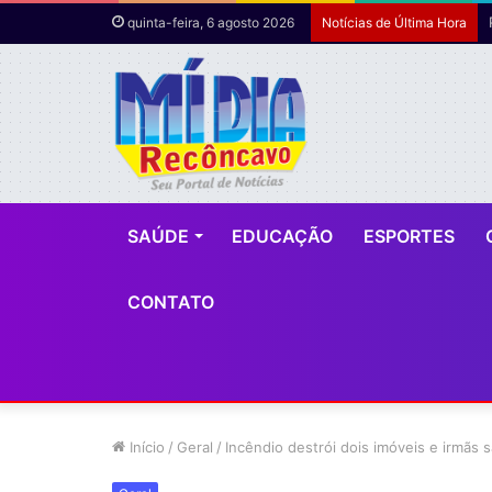
quinta-feira, 6 agosto 2026
Notícias de Última Hora
SAÚDE
EDUCAÇÃO
ESPORTES
CONTATO
Início
/
Geral
/
Incêndio destrói dois imóveis e irmãs 