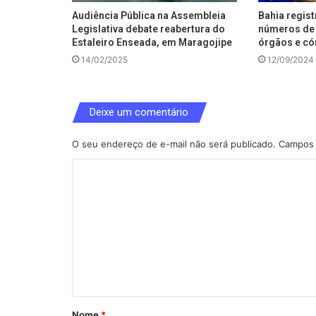
Audiência Pública na Assembleia
Bahia regis
Legislativa debate reabertura do
números de 
Estaleiro Enseada, em Maragojipe
órgãos e có
14/02/2025
12/09/2024
Deixe um comentário
O seu endereço de e-mail não será publicado.
Campos 
C
o
m
e
n
t
á
Nome
*