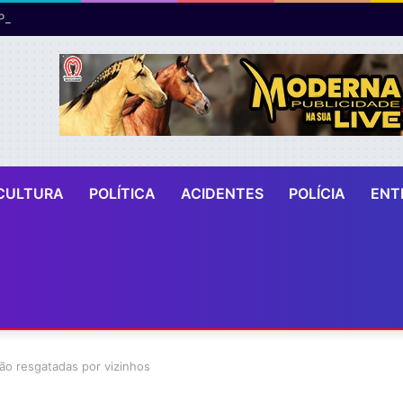
CULTURA
POLÍTICA
ACIDENTES
POLÍCIA
ENT
são resgatadas por vizinhos