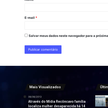
r
i
o
E-mail
*
*
Salvar meus dados neste navegador para a próxima
Mais Visualizados
Últi
06/06/2013
Através do Mídia Recôncavo família
localiza mulher desaparecida há 14