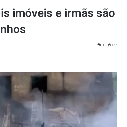
ois imóveis e irmãs são
inhos
0
165