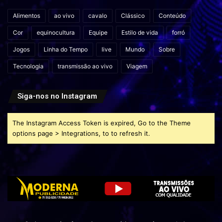
Alimentos
ao vivo
cavalo
Clássico
Conteúdo
Cor
equinocultura
Equipe
Estilo de vida
forró
Jogos
Linha do Tempo
live
Mundo
Sobre
Tecnologia
transmissão ao vivo
Viagem
Siga-nos no Instagram
The Instagram Access Token is expired, Go to the Theme
options page > Integrations, to to refresh it.