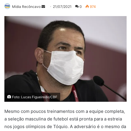
Mande
Mídia Recôncavo
21/07/2021
0
974
um
e-
mail
Foto: Lucas Figueiredo/CBF
Mesmo com poucos treinamentos com a equipe completa,
a seleção masculina de futebol está pronta para a estreia
nos jogos olímpicos de Tóquio. A adversário é o mesmo da