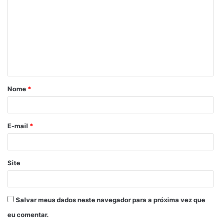
o
m
e
n
t
á
Nome
*
r
i
o
E-mail
*
*
Site
Salvar meus dados neste navegador para a próxima vez que
eu comentar.