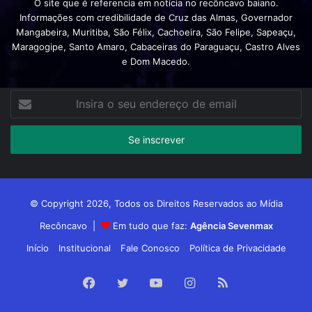
O site que é referencia em notícia no recôncavo baiano.
Informações com credibilidade de Cruz das Almas, Governador
Mangabeira, Muritiba, São Félix, Cachoeira, São Felipe, Sapeaçu,
Maragogipe, Santo Amaro, Cabaceiras do Paraguaçu, Castro Alves
e Dom Macedo.
Insira
o
seu
endereço
de
email
© Copyright 2026, Todos os Direitos Reservados ao Mídia
Recôncavo |
Em tudo que faz:
Agência Sevenmax
Início
Institucional
Fale Conosco
Política de Privacidade
Facebook
Twitter
YouTube
Instagram
RSS