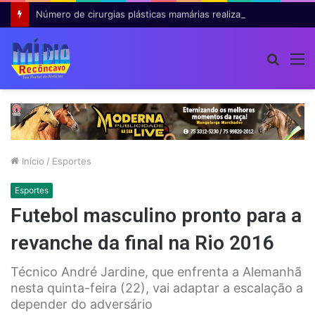
Número de cirurgias plásticas mamárias realizadas pelo SUS cresce 54% em dez anos
Procur
M
por
Início
/
Esportes
Esportes
Futebol masculino pronto para a
revanche da final na Rio 2016
Técnico André Jardine, que enfrenta a Alemanhã
nesta quinta-feira (22), vai adaptar a escalação a
depender do adversário