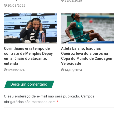
25/02/2025
20/03/2025
Corinthians erra tempo de
Atleta baiano, Isaquias
contrato de Memphis Depay
Queiroz leva dois ouros na
em anúncio do atacante;
Copa do Mundo de Canoagem
entenda
Velocidade
12/09/2024
14/05/2024
Deixe um comentário
O seu endereço de e-mail não será publicado.
Campos
obrigatórios são marcados com
*
C