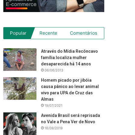
Popular
Recente
Comentários
Através do Mídia Recôncavo
família localiza mulher
desaparecida há 14 anos
06/06/2013
Homem picado por jibóia
causa pânico ao levar animal
vivo para UPA de Cruz das
Almas
19/07/2021
Avenida Brasil será reprisada
no Vale a Pena Ver de Novo
16/09/2019