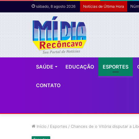
Núme
sábado, 8 agosto 2026
Notícias de Última Hora
SAÚDE
EDUCAÇÃO
ESPORTES
CONTATO
Início
/
Esportes
/
Chances de o Vitória disputar a Li