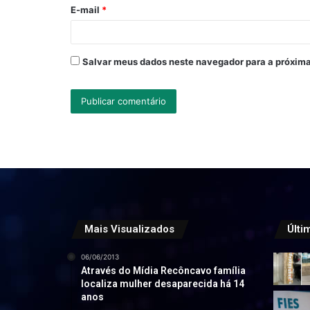
o
E-mail
*
*
Salvar meus dados neste navegador para a próxima
Mais Visualizados
Últi
06/06/2013
Através do Mídia Recôncavo família
localiza mulher desaparecida há 14
anos