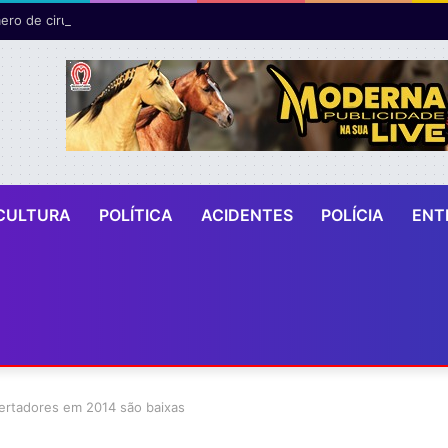
ro de cirurgias plásticas mamárias realizadas pelo SUS cresce 54% em
CULTURA
POLÍTICA
ACIDENTES
POLÍCIA
ENT
bertadores em 2014 são baixas