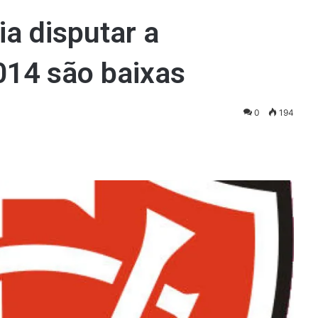
ia disputar a
014 são baixas
0
194