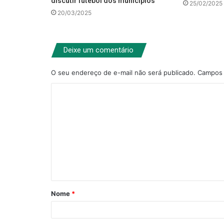
discutir futebol dos municípios
25/02/2025
20/03/2025
Deixe um comentário
O seu endereço de e-mail não será publicado.
Campos 
C
o
m
e
n
t
á
Nome
*
r
i