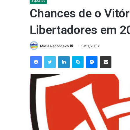
Esportes
Chances de o Vitór
Libertadores em 2
Mande
Mídia Recôncavo
19/11/2013
um
Facebook
Twitter
Linkedin
Skype
Messenger
Compartilhar via e-mail
e-
mail