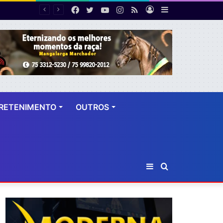
Facebook
Twitter
YouTube
Instagram
RSS
Entrar
Barra
 dez anos
Lateral
RETENIMENTO
OUTROS
Barra
Procurar
Lateral
por