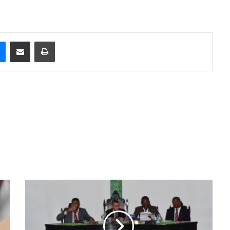
.
e
Messenger
Compartilhar via e-mail
Imprimir