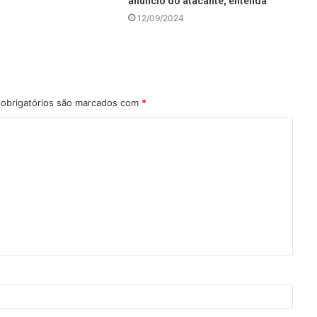
anúncio do atacante; entenda
12/09/2024
obrigatórios são marcados com
*