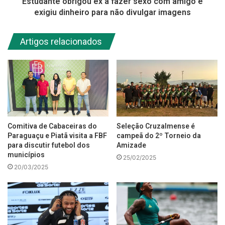
Estudante obrigou ex a fazer sexo com amigo e
exigiu dinheiro para não divulgar imagens
Artigos relacionados
Comitiva de Cabaceiras do
Seleção Cruzalmense é
Paraguaçu e Piatã visita a FBF
campeã do 2º Torneio da
para discutir futebol dos
Amizade
municípios
25/02/2025
20/03/2025