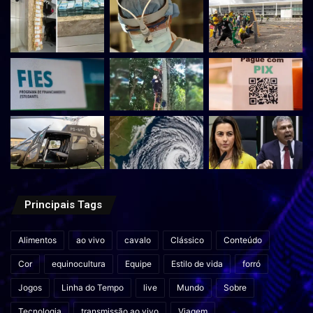
Principais Tags
Alimentos
ao vivo
cavalo
Clássico
Conteúdo
Cor
equinocultura
Equipe
Estilo de vida
forró
Jogos
Linha do Tempo
live
Mundo
Sobre
Tecnologia
transmissão ao vivo
Viagem