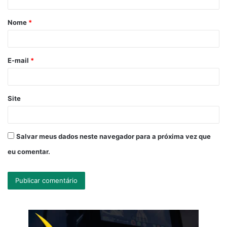
á
Nome
*
r
i
o
E-mail
*
*
Site
Salvar meus dados neste navegador para a próxima vez que
eu comentar.