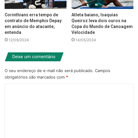
Corinthians erra tempo de
Atleta baiano, Isaquias
contrato de Memphis Depay
Queiroz leva dois ouros na
em anúncio do atacante;
Copa do Mundo de Canoagem
entenda
Velocidade
12/09/2024
14/05/2024
Deixe um comentário
O seu endereço de e-mail não será publicado.
Campos
obrigatórios são marcados com
*
C
o
m
e
n
t