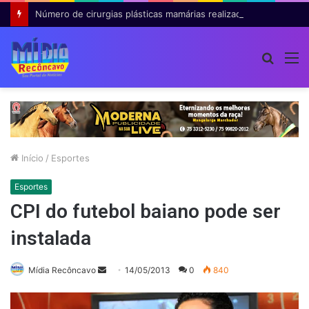
Número de cirurgias plásticas mamárias realizadas pelo SUS cresce 54% em dez anos
Procur
M
por
Início
/
Esportes
Esportes
CPI do futebol baiano pode ser
instalada
Mande
Mídia Recôncavo
14/05/2013
0
840
um
e-