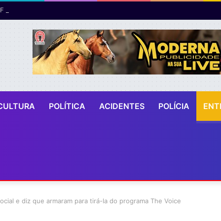
CULTURA
POLÍTICA
ACIDENTES
POLÍCIA
ENT
ocial e diz que armaram para tirá-la do programa The Voice