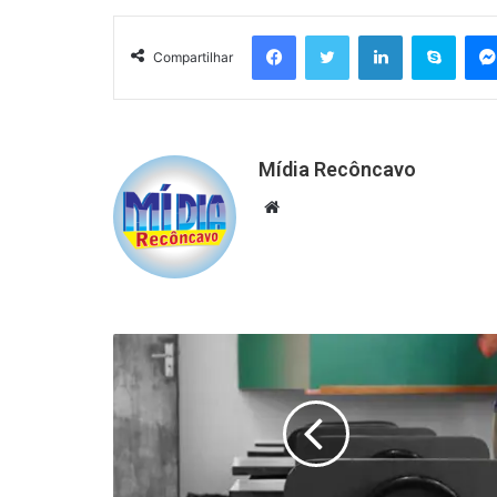
Facebook
Twitter
Linkedin
Skyp
Compartilhar
Mídia Recôncavo
Website