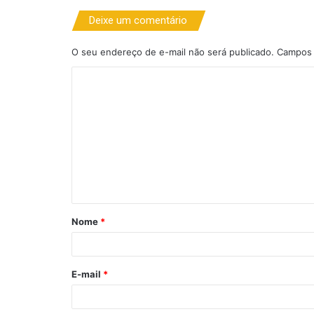
Deixe um comentário
O seu endereço de e-mail não será publicado.
Campos 
C
o
m
e
n
t
á
Nome
*
r
i
o
E-mail
*
*