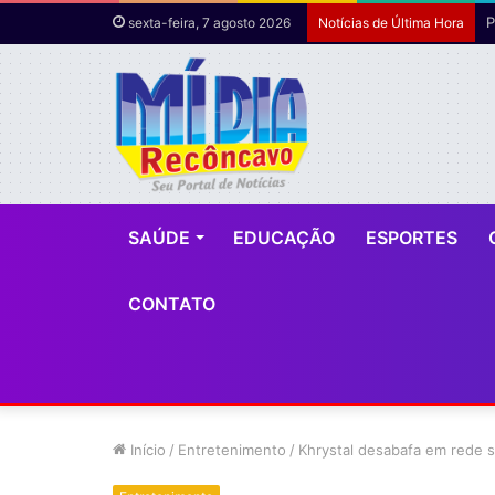
sexta-feira, 7 agosto 2026
Notícias de Última Hora
SAÚDE
EDUCAÇÃO
ESPORTES
CONTATO
Início
/
Entretenimento
/
Khrystal desabafa em rede s