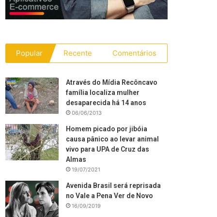
Popular
Recente
Comentários
Através do Mídia Recôncavo
família localiza mulher
desaparecida há 14 anos
06/06/2013
Homem picado por jibóia
causa pânico ao levar animal
vivo para UPA de Cruz das
Almas
19/07/2021
Avenida Brasil será reprisada
no Vale a Pena Ver de Novo
16/09/2019