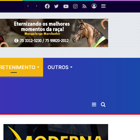
Facebook
Twitter
YouTube
Instagram
RSS
Entrar
Barra
PF desarticula esquema de fraude tributária com falsas permissões de táxi na Bahia; agentes públicos são afastados
Lateral
RETENIMENTO
OUTROS
Barra
Procurar
Lateral
por