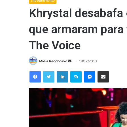
Entretenimento
Khrystal desabafa 
que armaram para 
The Voice
Mande
Mídia Recôncavo
18/12/2013
um
Facebook
Twitter
Linkedin
Skype
Messenger
Compartilhar via e-mail
e-
mail