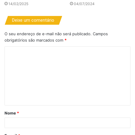
14/02/2025
04/07/2024
Deixe um comentário
O seu endereço de e-mail não será publicado.
Campos
obrigatórios são marcados com
*
C
o
m
e
n
t
á
Nome
*
r
i
o