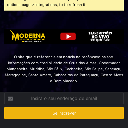
options page > Integrations, to to refresh it.
O site que é referencia em notícia no recôncavo baiano.
Informações com credibilidade de Cruz das Almas, Governador
Mangabeira, Muritiba, São Félix, Cachoeira, São Felipe, Sapeaçu,
Maragogipe, Santo Amaro, Cabaceiras do Paraguaçu, Castro Alves
e Dom Macedo.
Insira
o
seu
endereço
de
email