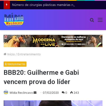
Número de cirurgias plásticas mamárias realizadas pelo SUS cresce 54% em dez anos
Procur
M
por
Início
/
Entretenimento
Entretenimento
BBB20: Guilherme e Gabi
vencem prova do líder
Mande
Mídia Recôncavo
07/02/2020
0
243
um
e-