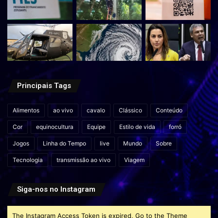
Principais Tags
Alimentos
ao vivo
cavalo
Clássico
Conteúdo
Cor
equinocultura
Equipe
Estilo de vida
forró
Jogos
Linha do Tempo
live
Mundo
Sobre
Tecnologia
transmissão ao vivo
Viagem
Siga-nos no Instagram
The Instagram Access Token is expired, Go to the Theme