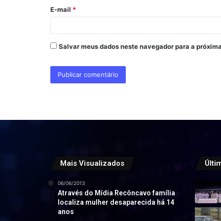
o
E-mail
*
*
Salvar meus dados neste navegador para a próxima
Mais Visualizados
Últi
06/06/2013
Através do Mídia Recôncavo família
localiza mulher desaparecida há 14
anos