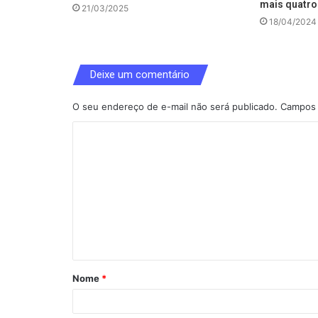
mais quatro
21/03/2025
18/04/2024
Deixe um comentário
O seu endereço de e-mail não será publicado.
Campos 
C
o
m
e
n
t
á
Nome
*
r
i