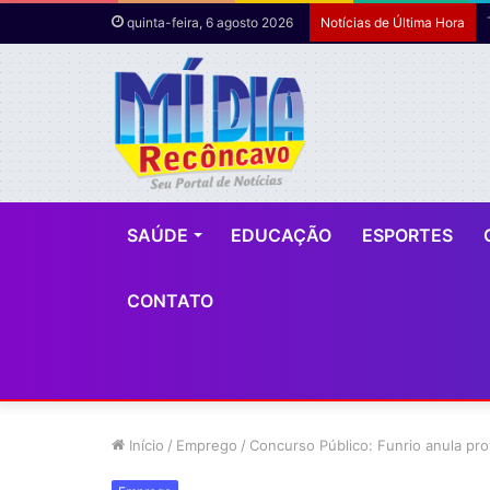
quinta-feira, 6 agosto 2026
Notícias de Última Hora
SAÚDE
EDUCAÇÃO
ESPORTES
CONTATO
Início
/
Emprego
/
Concurso Público: Funrio anula pr