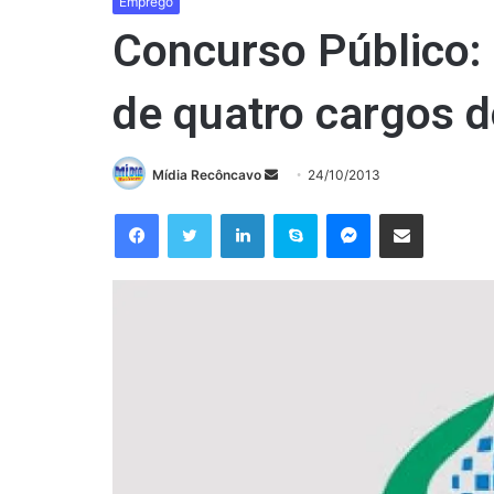
Emprego
Concurso Público: 
de quatro cargos 
Mande
Mídia Recôncavo
24/10/2013
um
Facebook
Twitter
Linkedin
Skype
Messenger
Compartilhar via e-mail
e-
mail