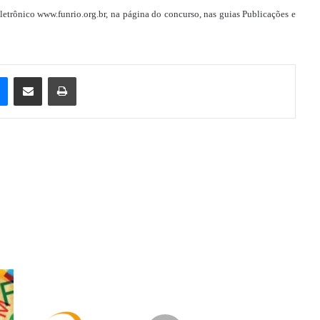
trônico www.funrio.org.br, na página do concurso, nas guias Publicações e
e
Messenger
Compartilhar via e-mail
Imprimir