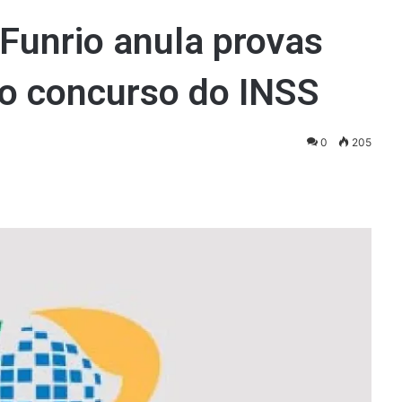
Funrio anula provas
do concurso do INSS
0
205