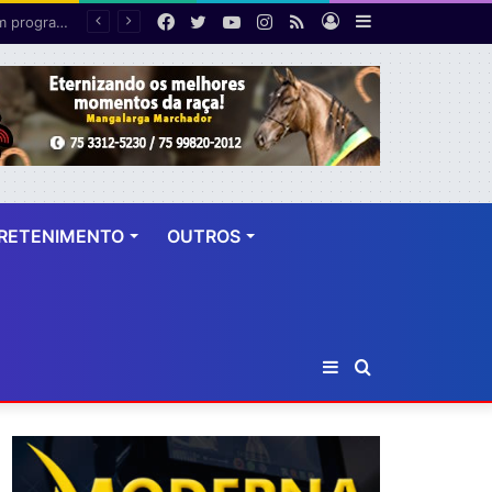
Facebook
Twitter
YouTube
Instagram
RSS
Entrar
Barra
Polícia cumpre mandado de prisão contra investigado por roubo majorado em Cruz das Almas
Lateral
RETENIMENTO
OUTROS
Barra
Procurar
Lateral
por