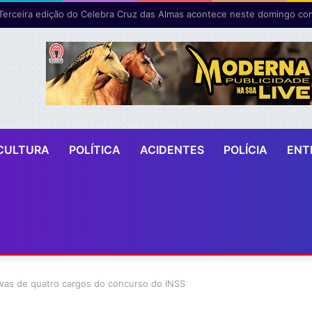
CULTURA
POLÍTICA
ACIDENTES
POLÍCIA
ENT
ovas de quatro cargos do concurso do INSS