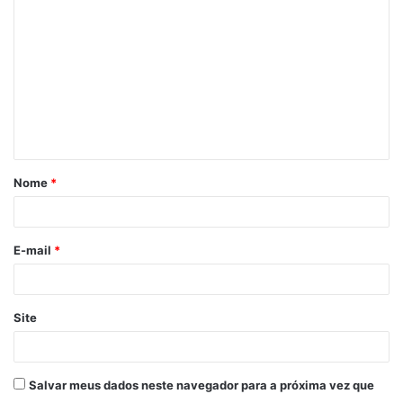
o
m
e
n
t
á
Nome
*
r
i
o
E-mail
*
*
Site
Salvar meus dados neste navegador para a próxima vez que