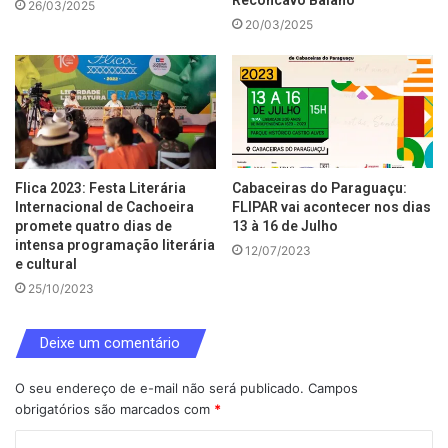
Recôncavo Baiano
26/03/2025
20/03/2025
Flica 2023: Festa Literária
Cabaceiras do Paraguaçu:
Internacional de Cachoeira
FLIPAR vai acontecer nos dias
promete quatro dias de
13 à 16 de Julho
intensa programação literária
12/07/2023
e cultural
25/10/2023
Deixe um comentário
O seu endereço de e-mail não será publicado.
Campos
obrigatórios são marcados com
*
C