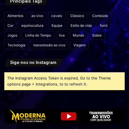
Principais Tags
Alimentos
ao vivo
cavalo
Clássico
Conteúdo
Cor
equinocultura
Equipe
Estilo de vida
forró
Jogos
Linha do Tempo
live
Mundo
Sobre
Tecnologia
transmissão ao vivo
Viagem
Siga-nos no Instagram
The Instagram Access Token is expired, Go to the Theme
options page > Integrations, to to refresh it.