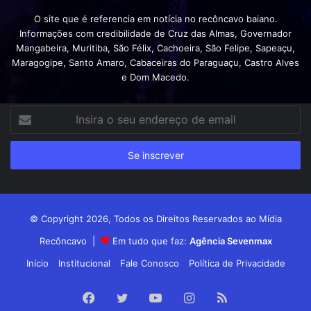
O site que é referencia em notícia no recôncavo baiano.
Informações com credibilidade de Cruz das Almas, Governador
Mangabeira, Muritiba, São Félix, Cachoeira, São Felipe, Sapeaçu,
Maragogipe, Santo Amaro, Cabaceiras do Paraguaçu, Castro Alves
e Dom Macedo.
Insira
o
seu
endereço
de
email
© Copyright 2026, Todos os Direitos Reservados ao Mídia
Recôncavo |
Em tudo que faz:
Agência Sevenmax
Início
Institucional
Fale Conosco
Política de Privacidade
Facebook
Twitter
YouTube
Instagram
RSS