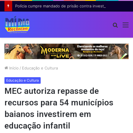
Polícia cumpre mandado de prisão contra investigado por roubo majorado em Cruz das Almas
Procur
M
por
Início
/
Educação e Cultura
Educação e Cultura
MEC autoriza repasse de
recursos para 54 municípios
baianos investirem em
educação infantil