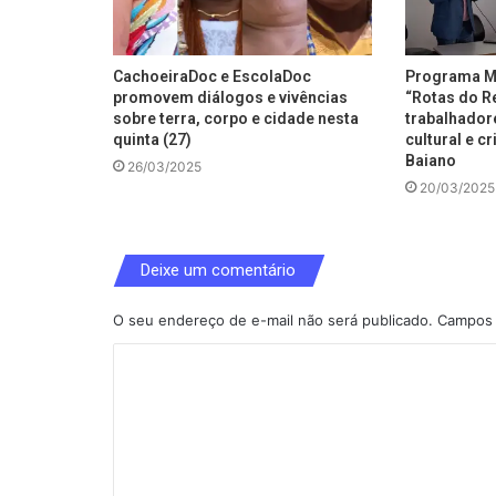
CachoeiraDoc e EscolaDoc
Programa Ma
promovem diálogos e vivências
“Rotas do R
sobre terra, corpo e cidade nesta
trabalhador
quinta (27)
cultural e c
Baiano
26/03/2025
20/03/2025
Deixe um comentário
O seu endereço de e-mail não será publicado.
Campos 
C
o
m
e
n