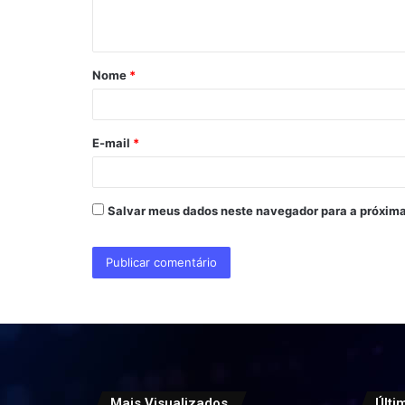
t
á
Nome
*
r
i
o
E-mail
*
*
Salvar meus dados neste navegador para a próxima
Mais Visualizados
Últi