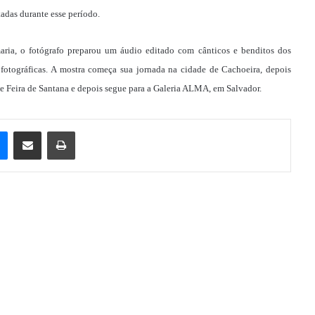
adas durante esse período.
ria, o fotógrafo preparou um áudio editado com cânticos e benditos dos
 fotográficas. A mostra começa sua jornada na cidade de Cachoeira, depois
Feira de Santana e depois segue para a Galeria ALMA, em Salvador.
e
Messenger
Compartilhar via e-mail
Imprimir