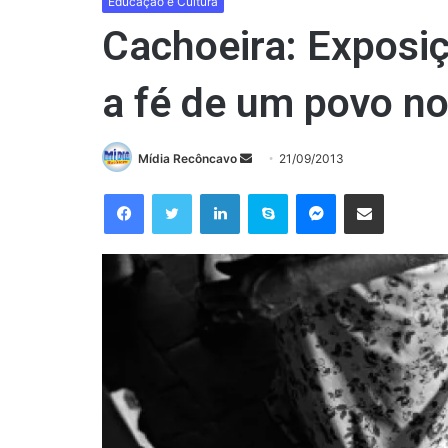
Educação e Cultura
Cachoeira: Exposiç
a fé de um povo no
Mande
Mídia Recôncavo
21/09/2013
um
Facebook
Twitter
Linkedin
Skype
Messenger
Compartilhar via e-mail
e-
mail