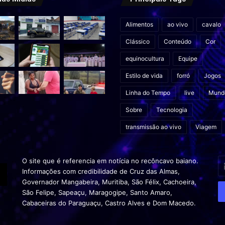
Alimentos
ao vivo
cavalo
Clássico
Conteúdo
Cor
equinocultura
Equipe
Estilo de vida
forró
Jogos
Linha do Tempo
live
Mund
Sobre
Tecnologia
transmissão ao vivo
Viagem
In
O site que é referencia em notícia no recôncavo baiano.
o
Informações com credibilidade de Cruz das Almas,
s
Governador Mangabeira, Muritiba, São Félix, Cachoeira,
en
São Felipe, Sapeaçu, Maragogipe, Santo Amaro,
d
Cabaceiras do Paraguaçu, Castro Alves e Dom Macedo.
em