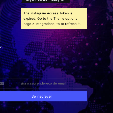
The Instagram Access Token is
expired, Go to the Theme options
page > Integrations, to to refresh it.
o
sira
eu
dereço
e
ail