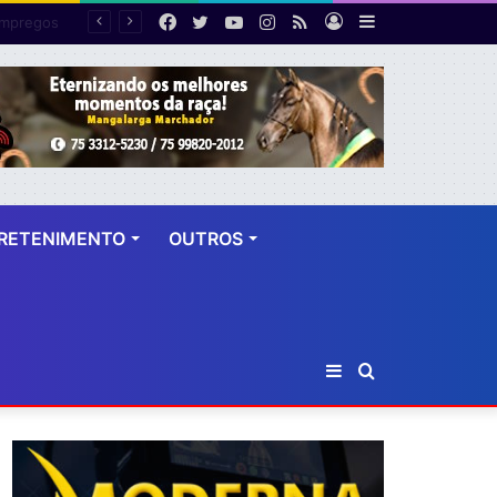
Facebook
Twitter
YouTube
Instagram
RSS
Entrar
Barra
PF desarticula esquema de fraude tributária com falsas permissões de táxi na Bahia; agentes públicos são afastados
Lateral
RETENIMENTO
OUTROS
Barra
Procurar
Lateral
por