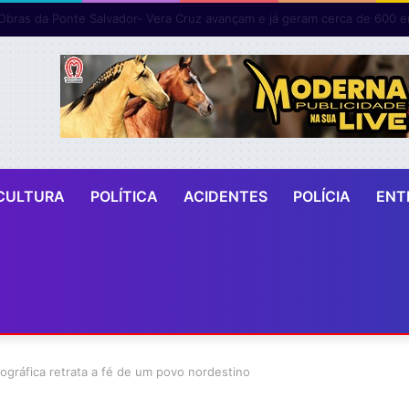
CULTURA
POLÍTICA
ACIDENTES
POLÍCIA
ENT
ográfica retrata a fé de um povo nordestino