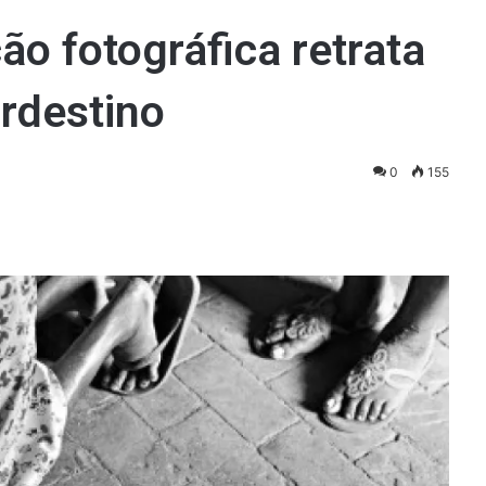
ão fotográfica retrata
rdestino
0
155