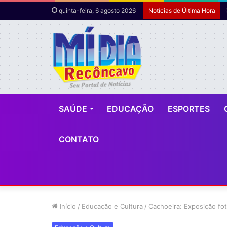
quinta-feira, 6 agosto 2026
Notícias de Última Hora
SAÚDE
EDUCAÇÃO
ESPORTES
CONTATO
Início
/
Educação e Cultura
/
Cachoeira: Exposição fot