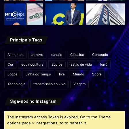
Principais Tags
Alimentos
ao vivo
cavalo
Clássico
Conteúdo
Cor
equinocultura
Equipe
Estilo de vida
forró
Jogos
Linha do Tempo
live
Mundo
Sobre
Tecnologia
transmissão ao vivo
Viagem
Siga-nos no Instagram
The Instagram Access Token is expired, Go to the Theme
options page > Integrations, to to refresh it.