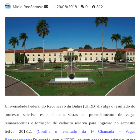
Mande
Mídia Recôncavo
29/08/2018
0
312
um
e-
mail
Universidade Federal do Recôncavo da Bahia (UFRB) divulga o resultado do
processo seletivo especial com vistas ao preenchimento de vagas
remanescentes e formação de cadastro reserva para ingresso no semestre
letivo 2018.2.
(
Confira o resultado da 1ª Chamada – Vagas
Remanescentes)
.
De acordo com a UFRB, os convocados na primeira etapa