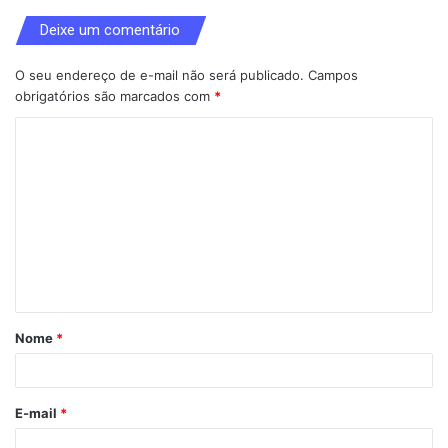
Deixe um comentário
O seu endereço de e-mail não será publicado.
Campos
obrigatórios são marcados com
*
C
o
m
e
n
t
á
Nome
*
r
i
o
E-mail
*
*