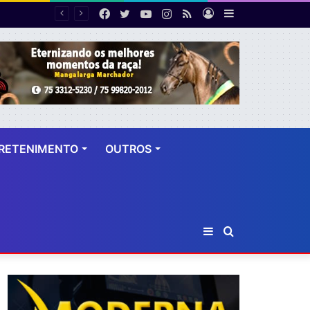
Facebook
Twitter
YouTube
Instagram
RSS
Entrar
Barra
Número de cirurgias plásticas mamárias realizadas pelo SUS cresce 54% em dez anos
Lateral
RETENIMENTO
OUTROS
Barra
Procurar
Lateral
por