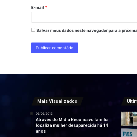
o
E-mail
*
*
Salvar meus dados neste navegador para a próxima
Mais Visualizados
Últi
06/06/2013
Através do Mídia Recôncavo família
localiza mulher desaparecida há 14
anos