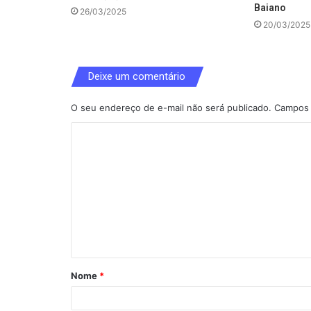
Baiano
26/03/2025
20/03/2025
Deixe um comentário
O seu endereço de e-mail não será publicado.
Campos 
C
o
m
e
n
t
á
Nome
*
r
i