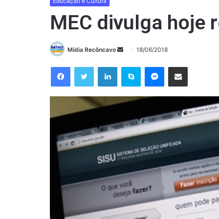
Educação e Cultura
MEC divulga hoje r
Mande
Mídia Recôncavo
18/06/2018
um
Facebook
Twitter
Linkedin
Skype
Messenger
Compartilhar via e-mail
e-
mail