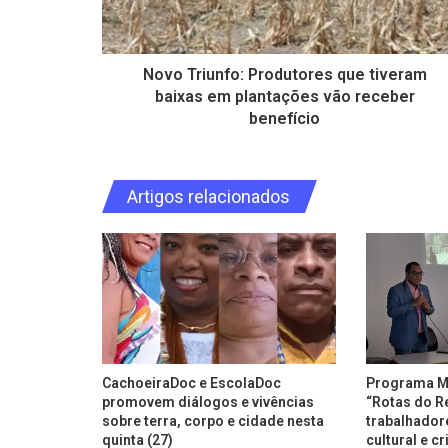
Novo Triunfo: Produtores que tiveram
baixas em plantações vão receber
benefício
Artigos relacionados
CachoeiraDoc e EscolaDoc
Programa Ma
promovem diálogos e vivências
“Rotas do R
sobre terra, corpo e cidade nesta
trabalhador
quinta (27)
cultural e c