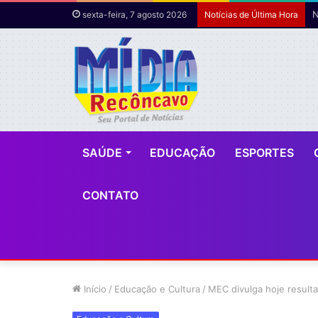
sexta-feira, 7 agosto 2026
Notícias de Última Hora
SAÚDE
EDUCAÇÃO
ESPORTES
CONTATO
Início
/
Educação e Cultura
/
MEC divulga hoje result