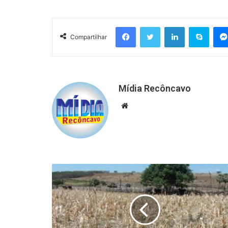
Facebook
Twitter
Linkedin
Skyp
Compartilhar
Mídia Recôncavo
Website