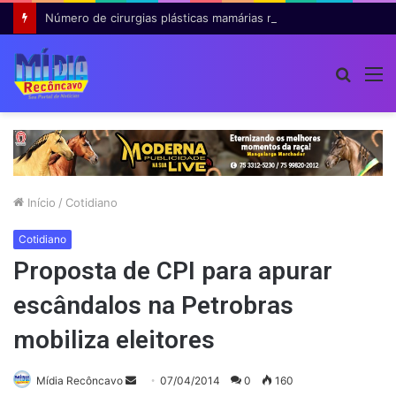
Número de cirurgias plásticas mamárias realizadas pelo SUS cresce 54% em dez anos
Procur
M
por
Início
/
Cotidiano
Cotidiano
Proposta de CPI para apurar
escândalos na Petrobras
mobiliza eleitores
Mande
Mídia Recôncavo
07/04/2014
0
160