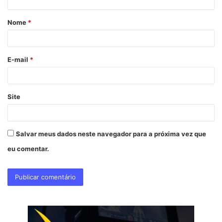
á
Nome
*
r
i
o
E-mail
*
*
Site
Salvar meus dados neste navegador para a próxima vez que
eu comentar.