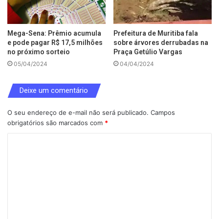
Mega-Sena: Prêmio acumula
Prefeitura de Muritiba fala
e pode pagar R$ 17,5 milhões
sobre árvores derrubadas na
no próximo sorteio
Praça Getúlio Vargas
05/04/2024
04/04/2024
Deixe um comentário
O seu endereço de e-mail não será publicado.
Campos
obrigatórios são marcados com
*
C
o
m
e
n
t