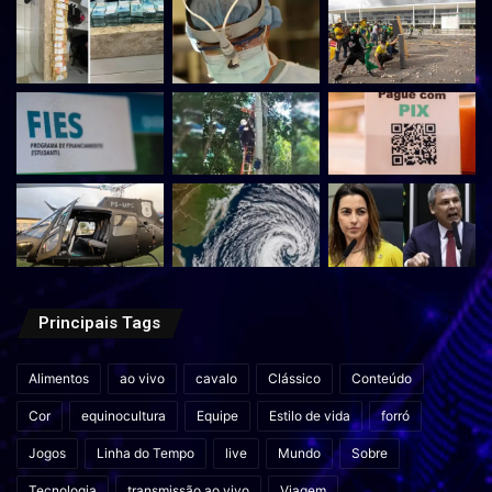
Principais Tags
Alimentos
ao vivo
cavalo
Clássico
Conteúdo
Cor
equinocultura
Equipe
Estilo de vida
forró
Jogos
Linha do Tempo
live
Mundo
Sobre
Tecnologia
transmissão ao vivo
Viagem