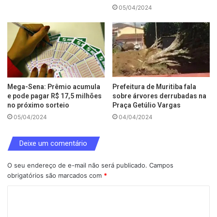
05/04/2024
Mega-Sena: Prêmio acumula
Prefeitura de Muritiba fala
e pode pagar R$ 17,5 milhões
sobre árvores derrubadas na
no próximo sorteio
Praça Getúlio Vargas
05/04/2024
04/04/2024
Deixe um comentário
O seu endereço de e-mail não será publicado.
Campos
obrigatórios são marcados com
*
C
o