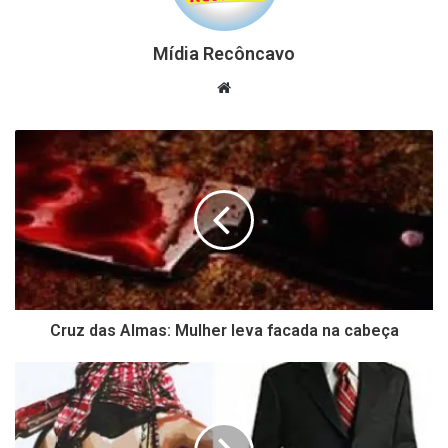
Mídia Recôncavo
Website
Cruz das Almas: Mulher leva facada na cabeça