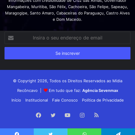
Informações com credibilidade de Cruz das Almas, Governador
Mangabeira, Muritiba, São Félix, Cachoeira, São Felipe, Sapeaçu,
Maragogipe, Santo Amaro, Cabaceiras do Paraguaçu, Castro Alves
e Dom Macedo.
Insira
o
seu
endereço
de
email
© Copyright 2026, Todos os Direitos Reservados ao Mídia
Recôncavo |
Em tudo que faz:
Agência Sevenmax
Início
Institucional
Fale Conosco
Política de Privacidade
Facebook
Twitter
YouTube
Instagram
RSS