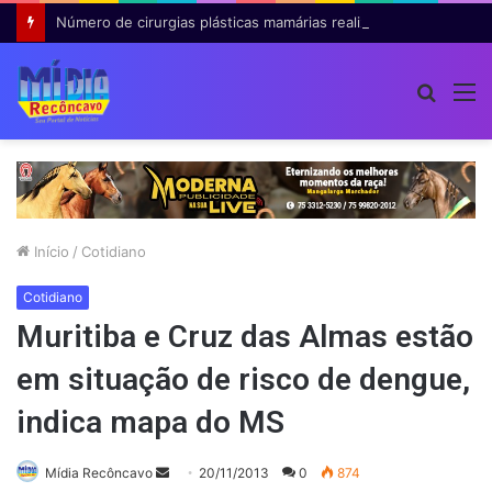
Número de cirurgias plásticas mamárias realizadas pelo SUS cresce 54% em dez anos
Procur
M
por
Início
/
Cotidiano
Cotidiano
Muritiba e Cruz das Almas estão
em situação de risco de dengue,
indica mapa do MS
Mande
Mídia Recôncavo
20/11/2013
0
874