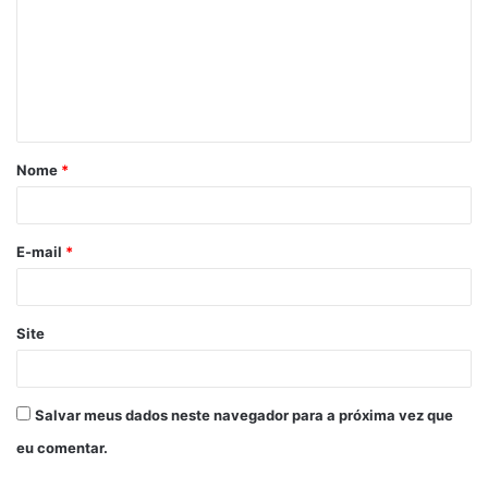
m
e
n
t
á
Nome
*
r
i
o
E-mail
*
*
Site
Salvar meus dados neste navegador para a próxima vez que
eu comentar.