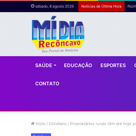
Núme
sábado, 8 agosto 2026
Notícias de Última Hora
SAÚDE
EDUCAÇÃO
ESPORTES
CONTATO
Início
/
Cotidiano
/
Proprietários rurais têm até hoje p