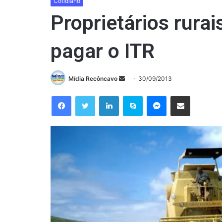
Cotidiano
Proprietários rurai
pagar o ITR
Mande
Mídia Recôncavo
30/09/2013
um
Facebook
Twitter
Linkedin
Skype
Messenger
Compartilhar via e-mail
e-
mail