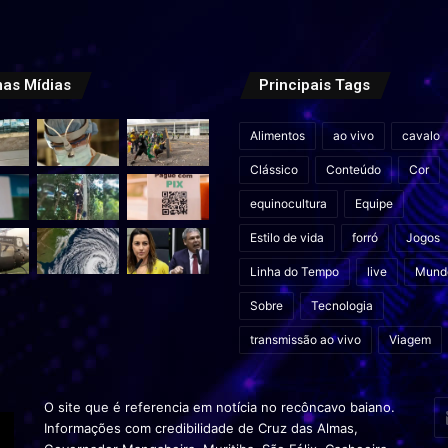
mas Mídias
Principais Tags
Alimentos
ao vivo
cavalo
Clássico
Conteúdo
Cor
equinocultura
Equipe
Estilo de vida
forró
Jogos
Linha do Tempo
live
Mund
Sobre
Tecnologia
transmissão ao vivo
Viagem
In
O site que é referencia em notícia no recôncavo baiano.
o
Informações com credibilidade de Cruz das Almas,