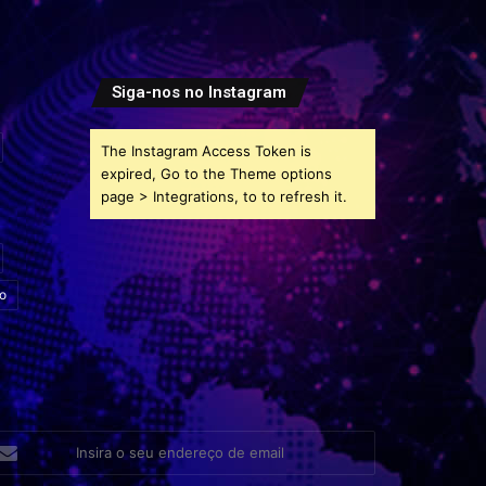
Siga-nos no Instagram
The Instagram Access Token is
expired, Go to the Theme options
page > Integrations, to to refresh it.
o
sira