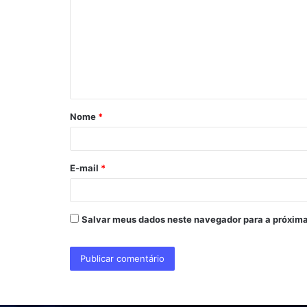
m
e
n
t
á
Nome
*
r
i
o
E-mail
*
*
Salvar meus dados neste navegador para a próxima