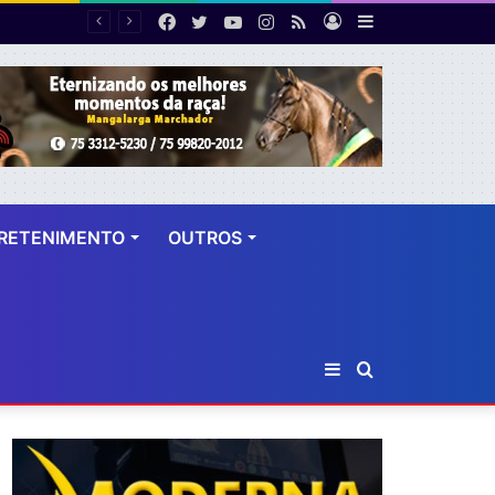
Facebook
Twitter
YouTube
Instagram
RSS
Entrar
Barra
 dez anos
Lateral
RETENIMENTO
OUTROS
Barra
Procurar
Lateral
por