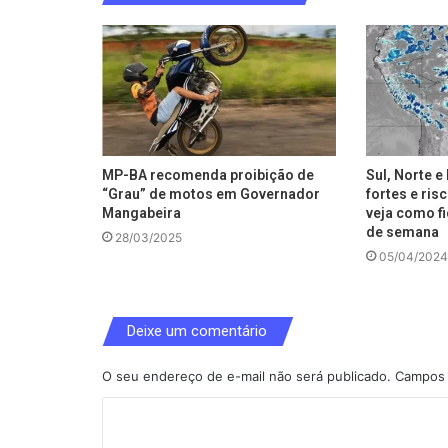
MP-BA recomenda proibição de
Sul, Norte 
“Grau” de motos em Governador
fortes e ris
Mangabeira
veja como fi
de semana
28/03/2025
05/04/2024
Deixe um comentário
O seu endereço de e-mail não será publicado.
Campos 
C
o