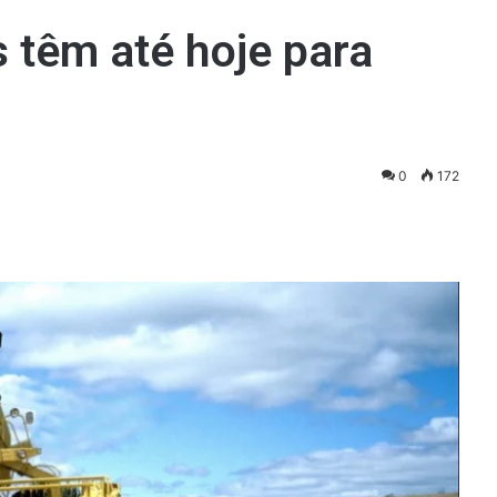
s têm até hoje para
0
172