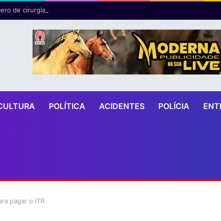
ro de cirurgias plásticas mamárias realizadas pelo SUS cresce 54% em
CULTURA
POLÍTICA
ACIDENTES
POLÍCIA
ENT
ara pagar o ITR