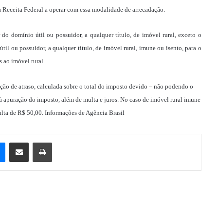
la Receita Federal a operar com essa modalidade de arrecadação.
 do domínio útil ou possuidor, a qualquer título, de imóvel rural, exceto o
il ou possuidor, a qualquer título, de imóvel rural, imune ou isento, para o
 ao imóvel rural.
ção de atraso, calculada sobre o total do imposto devido – não podendo o
o à apuração do imposto, além de multa e juros. No caso de imóvel rural imune
ulta de R$ 50,00. Informações de Agência Brasil
e
Messenger
Compartilhar via e-mail
Imprimir