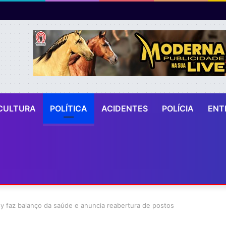
CULTURA
POLÍTICA
ACIDENTES
POLÍCIA
ENT
oy faz balanço da saúde e anuncia reabertura de postos