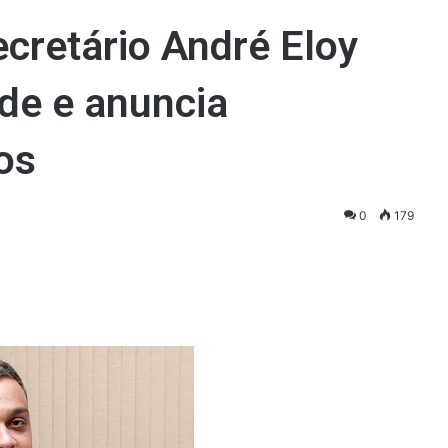
cretário André Eloy
de e anuncia
os
0
179