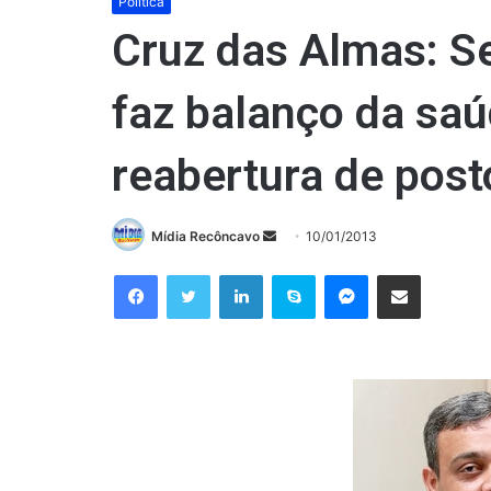
Política
Cruz das Almas: Se
faz balanço da saú
reabertura de post
Mande
Mídia Recôncavo
10/01/2013
um
Facebook
Twitter
Linkedin
Skype
Messenger
Compartilhar via e-mail
e-
mail