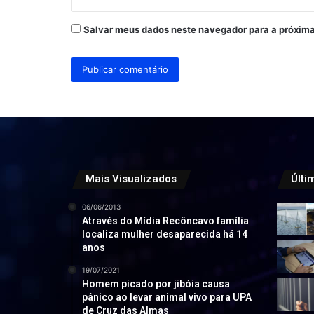
Salvar meus dados neste navegador para a próxima
Mais Visualizados
Últi
06/06/2013
Através do Mídia Recôncavo família
localiza mulher desaparecida há 14
anos
19/07/2021
Homem picado por jibóia causa
pânico ao levar animal vivo para UPA
de Cruz das Almas