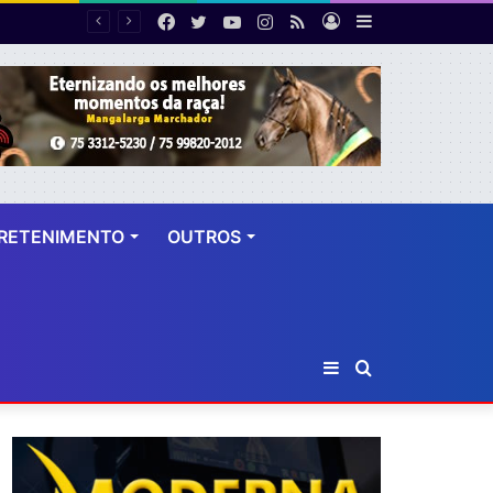
Facebook
Twitter
YouTube
Instagram
RSS
Entrar
Barra
PF desarticula esquema de fraude tributária com falsas permissões de táxi na Bahia; agentes públicos são afastados
Lateral
RETENIMENTO
OUTROS
Barra
Procurar
Lateral
por