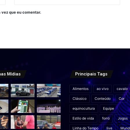
 vez que eu comentar.
mas Mídias
Principais Tags
Alimentos
ao vivo
cavalo
Clássico
Conteúdo
Cor
equinocultura
Equipe
Estilo de vida
forró
Jogos
Linha do Tempo
live
Mund