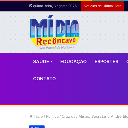
quinta-feira, 6 agosto 2026
Notícias de Última Hora
SAÚDE
EDUCAÇÃO
ESPORTES
CONTATO
Início
/
Política
/
Cruz das Almas: Secretário André El