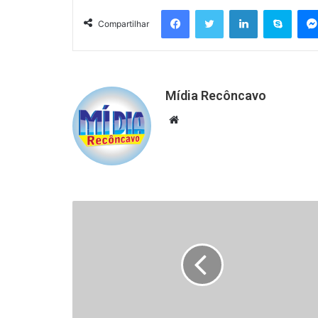
Facebook
Twitter
Linkedin
Skyp
Compartilhar
Mídia Recôncavo
Website