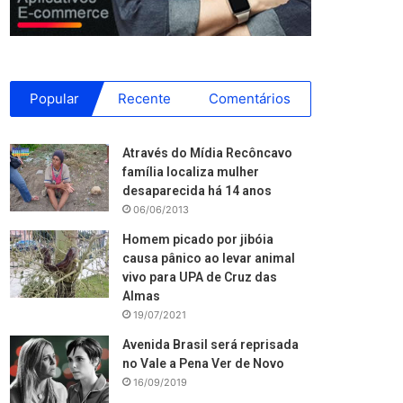
Popular
Recente
Comentários
Através do Mídia Recôncavo
família localiza mulher
desaparecida há 14 anos
06/06/2013
Homem picado por jibóia
causa pânico ao levar animal
vivo para UPA de Cruz das
Almas
19/07/2021
Avenida Brasil será reprisada
no Vale a Pena Ver de Novo
16/09/2019