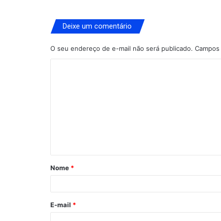
Deixe um comentário
O seu endereço de e-mail não será publicado.
Campos 
C
o
m
e
n
t
á
Nome
*
r
i
o
E-mail
*
*