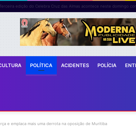
CULTURA
POLÍTICA
ACIDENTES
POLÍCIA
ENT
rça e emplaca mais uma derrota na oposição de Muritiba