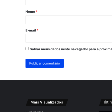
á
Nome
*
r
i
o
E-mail
*
*
Salvar meus dados neste navegador para a próxima
Mais Visualizados
Últi