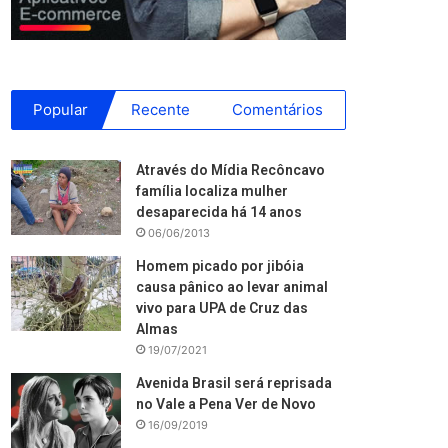
Popular
Recente
Comentários
Através do Mídia Recôncavo
família localiza mulher
desaparecida há 14 anos
06/06/2013
Homem picado por jibóia
causa pânico ao levar animal
vivo para UPA de Cruz das
Almas
19/07/2021
Avenida Brasil será reprisada
no Vale a Pena Ver de Novo
16/09/2019