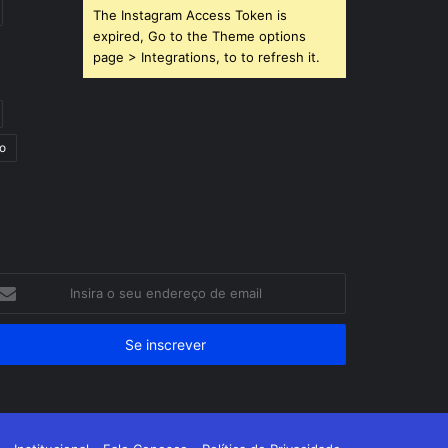
The Instagram Access Token is
expired, Go to the Theme options
page > Integrations, to to refresh it.
o
sira
eu
dereço
e
ail