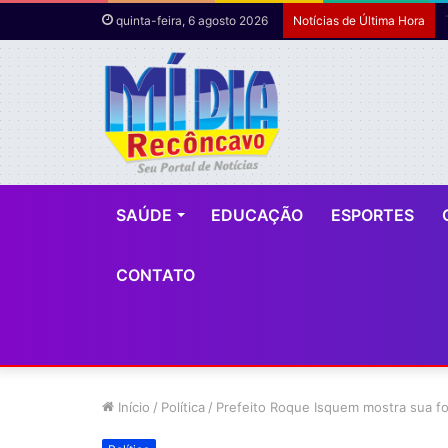
quinta-feira, 6 agosto 2026
Notícias de Última Hora
SAÚDE
EDUCAÇÃO
ESPORTES
CONTATO
Início
/
Política
/
Prefeito Roque Isquem mostra sua fo