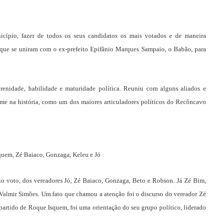
cípio, fazer de todos os seus candidatos os mais votados e de maneira
 que se uniram com o ex-prefeito Epifânio Marques Sampaio, o Babão, para
renidade, habilidade e maturidade política. Reuniu com alguns aliados e
ome na história, como um dos maiores articuladores políticos do Recôncavo
uem, Zé Baiaco, Gonzaga, Keleu e Jó
o voto, dos vereadores Jó, Zé Baiaco, Gonzaga, Beto e Robson. Já Zé Bim,
e Valmir Simões. Um fato que chamou a atenção foi o discurso do vereador Zé
partido de Roque Isquem, foi uma orientação do seu grupo político, liderado