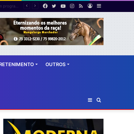
Facebook
Twitter
YouTube
Instagram
RSS
Entrar
Barra
Polícia cumpre mandado de prisão contra investigado por roubo majorado em Cruz das Almas
Lateral
RETENIMENTO
OUTROS
Barra
Procurar
Lateral
por