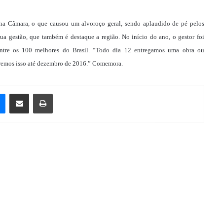
a Câmara, o que causou um alvoroço geral, sendo aplaudido de pé pelos
sua gestão, que também é destaque a região. No início do ano, o gestor foi
entre os 100 melhores do Brasil. “Todo dia 12 entregamos uma obra ou
aremos isso até dezembro de 2016.” Comemora.
e
Messenger
Compartilhar via e-mail
Imprimir