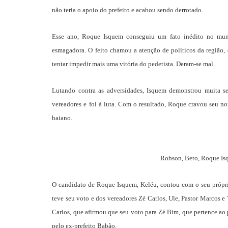
não teria o apoio do prefeito e acabou sendo derrotado.
Esse ano, Roque Isquem conseguiu um fato inédito no muni
esmagadora. O feito chamou a atenção de políticos da região,
tentar impedir mais uma vitória do pedetista. Deram-se mal.
Lutando contra as adversidades, Isquem demonstrou muita se
vereadores e foi à luta. Com o resultado, Roque cravou seu n
baiano.
Robson, Beto, Roque Isq
O candidato de Roque Isquem, Keléu, contou com o seu própri
teve seu voto e dos vereadores Zé Carlos, Ule, Pastor Marcos 
Carlos, que afirmou que seu voto para Zé Bim, que pertence ao 
pelo ex-prefeito Babão.