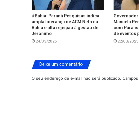
#Bahia: Paraná Pesquisas indica
Governador 
ampla liderança de ACM Neto na
Manuela Ped
Bahia e alta rejeição à gestão de
com Paralisi
Jerônimo
de eventos p
24/03/2025
22/03/2025
Deixe um comentário
O seu endereço de e-mail não será publicado.
Campos 
C
o
m
e
n
t