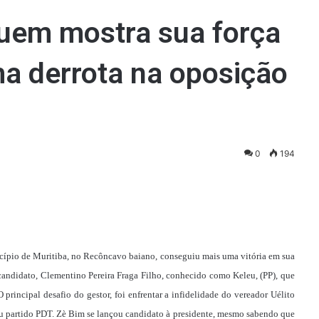
quem mostra sua força
a derrota na oposição
0
194
nicípio de Muritiba, no Recôncavo baiano, conseguiu mais uma vitória em sua
u candidato, Clementino Pereira Fraga Filho, conhecido como Keleu, (PP), que
principal desafio do gestor, foi enfrentar a infidelidade do vereador Uélito
eu partido PDT. Zè Bim se lançou candidato à presidente, mesmo sabendo que