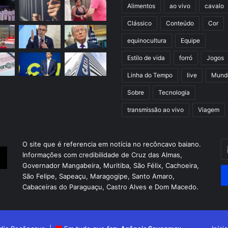
Alimentos
ao vivo
cavalo
Clássico
Conteúdo
Cor
equinocultura
Equipe
Estilo de vida
forró
Jogos
Linha do Tempo
live
Mund
Sobre
Tecnologia
transmissão ao vivo
Viagem
In
O site que é referencia em notícia no recôncavo baiano.
o
Informações com credibilidade de Cruz das Almas,
s
Governador Mangabeira, Muritiba, São Félix, Cachoeira,
en
São Felipe, Sapeaçu, Maragogipe, Santo Amaro,
d
Cabaceiras do Paraguaçu, Castro Alves e Dom Macedo.
em