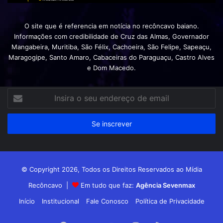
O site que é referencia em notícia no recôncavo baiano.
Informações com credibilidade de Cruz das Almas, Governador
Mangabeira, Muritiba, São Félix, Cachoeira, São Felipe, Sapeaçu,
Maragogipe, Santo Amaro, Cabaceiras do Paraguaçu, Castro Alves
e Dom Macedo.
Insira
o
seu
endereço
de
email
© Copyright 2026, Todos os Direitos Reservados ao Mídia
Recôncavo |
Em tudo que faz:
Agência Sevenmax
Início
Institucional
Fale Conosco
Política de Privacidade