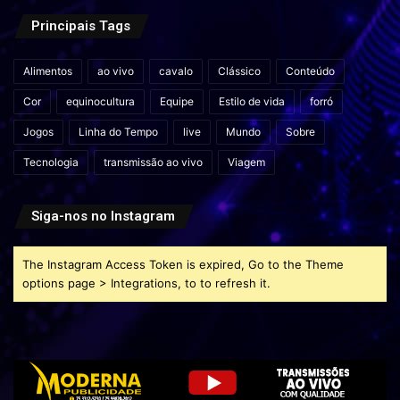
Principais Tags
Alimentos
ao vivo
cavalo
Clássico
Conteúdo
Cor
equinocultura
Equipe
Estilo de vida
forró
Jogos
Linha do Tempo
live
Mundo
Sobre
Tecnologia
transmissão ao vivo
Viagem
Siga-nos no Instagram
The Instagram Access Token is expired, Go to the Theme
options page > Integrations, to to refresh it.