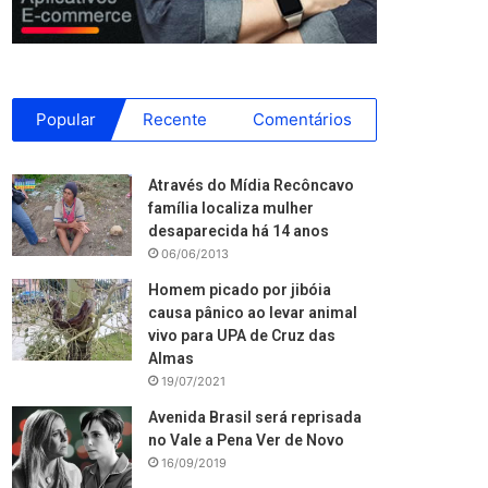
Popular
Recente
Comentários
Através do Mídia Recôncavo
família localiza mulher
desaparecida há 14 anos
06/06/2013
Homem picado por jibóia
causa pânico ao levar animal
vivo para UPA de Cruz das
Almas
19/07/2021
Avenida Brasil será reprisada
no Vale a Pena Ver de Novo
16/09/2019