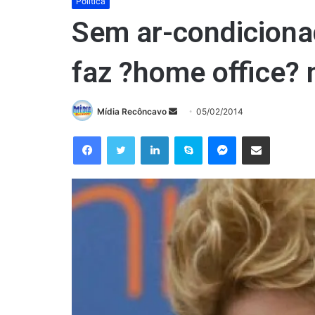
Política
Sem ar-condiciona
faz ?home office? 
Mande
Mídia Recôncavo
05/02/2014
um
Facebook
Twitter
Linkedin
Skype
Messenger
Compartilhar via e-mail
e-
mail