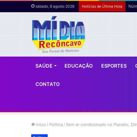
Núme
sábado, 8 agosto 2026
Notícias de Última Hora
SAÚDE
EDUCAÇÃO
ESPORTES
CONTATO
Início
/
Política
/
Sem ar-condicionado no Planalto, Dil