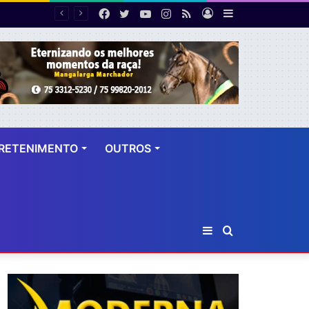
Facebook
Twitter
YouTube
Instagram
RSS
Entrar
Barra
 dez anos
Lateral
RETENIMENTO
OUTROS
Barra
Procurar
Lateral
por