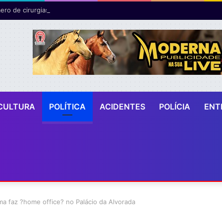
ro de cirurgias plásticas mamárias realizadas pelo SUS cresce 54% em
CULTURA
POLÍTICA
ACIDENTES
POLÍCIA
ENT
ma faz ?home office? no Palácio da Alvorada