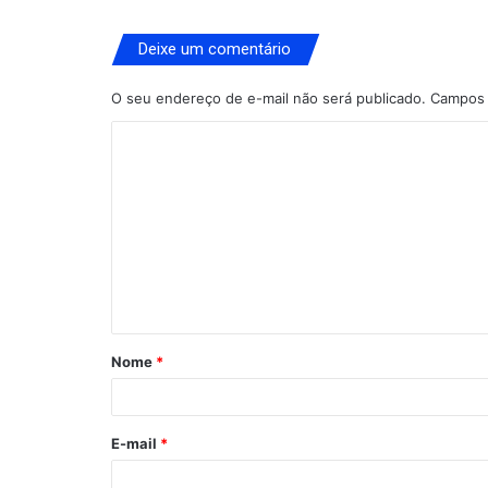
Deixe um comentário
O seu endereço de e-mail não será publicado.
Campos 
C
o
m
e
n
t
á
Nome
*
r
i
o
E-mail
*
*