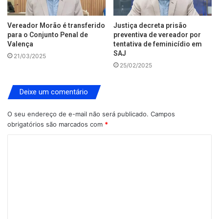
Vereador Morão é transferido
Justiça decreta prisão
para o Conjunto Penal de
preventiva de vereador por
Valença
tentativa de feminicídio em
SAJ
21/03/2025
25/02/2025
Deixe um comentário
O seu endereço de e-mail não será publicado.
Campos
obrigatórios são marcados com
*
C
o
m
e
n
t