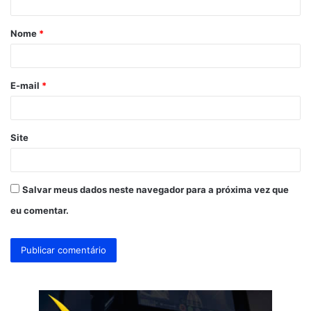
á
Nome
*
r
i
o
E-mail
*
*
Site
Salvar meus dados neste navegador para a próxima vez que
eu comentar.