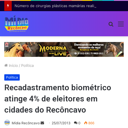
Número de cirurgias plásticas mamárias realizadas pelo SUS cresce 54% em dez anos
Procur
M
por
Início
/
Política
Política
Recadastramento biométrico
atinge 4% de eleitores em
cidades do Recôncavo
Mande
Mídia Recôncavo
25/07/2013
0
866