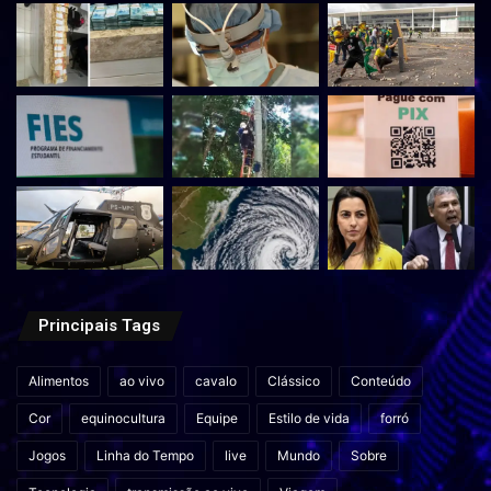
Principais Tags
Alimentos
ao vivo
cavalo
Clássico
Conteúdo
Cor
equinocultura
Equipe
Estilo de vida
forró
Jogos
Linha do Tempo
live
Mundo
Sobre