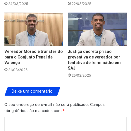
24/03/2025
22/03/2025
Vereador Morão é transferido
Justiça decreta prisão
para o Conjunto Penal de
preventiva de vereador por
Valença
tentativa de feminicídio em
SAJ
21/03/2025
25/02/2025
Deixe um comentário
O seu endereço de e-mail não será publicado.
Campos
obrigatórios são marcados com
*
C
o