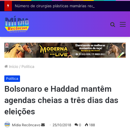
Número de cirurgias plásticas mamárias realizadas pelo SUS cresce 54% em dez anos
Procur
M
por
Início
/
Política
Política
Bolsonaro e Haddad mantêm
agendas cheias a três dias das
eleições
Mande
Mídia Recôncavo
25/10/2018
0
188