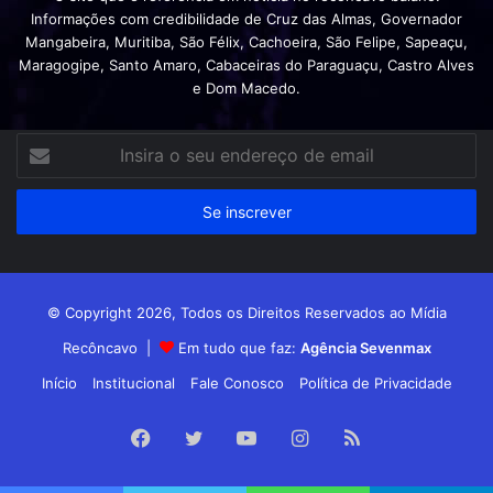
Informações com credibilidade de Cruz das Almas, Governador
Mangabeira, Muritiba, São Félix, Cachoeira, São Felipe, Sapeaçu,
Maragogipe, Santo Amaro, Cabaceiras do Paraguaçu, Castro Alves
e Dom Macedo.
Insira
o
seu
endereço
de
email
© Copyright 2026, Todos os Direitos Reservados ao Mídia
Recôncavo |
Em tudo que faz:
Agência Sevenmax
Início
Institucional
Fale Conosco
Política de Privacidade
Facebook
Twitter
YouTube
Instagram
RSS