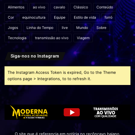
Alimentos
ao vivo
cavalo
Clássico
Conteúdo
Cor
equinocultura
Equipe
Estilo de vida
forró
Jogos
Linha do Tempo
live
Mundo
Sobre
Tecnologia
transmissão ao vivo
Viagem
Siga-nos no Instagram
The Instagram Access Token is expired, Go to the Theme
options page > Integrations, to to refresh it.
O site que é referencia em notícia no recôncavo baiano.