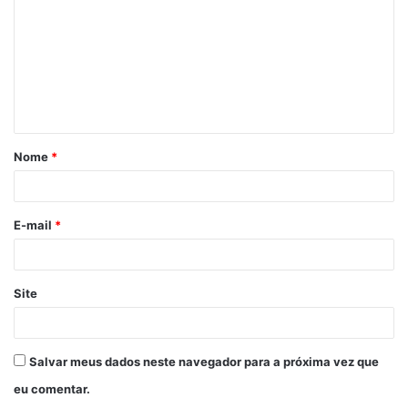
m
e
n
t
á
Nome
*
r
i
o
E-mail
*
*
Site
Salvar meus dados neste navegador para a próxima vez que
eu comentar.