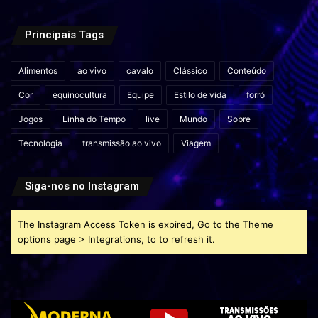
Principais Tags
Alimentos
ao vivo
cavalo
Clássico
Conteúdo
Cor
equinocultura
Equipe
Estilo de vida
forró
Jogos
Linha do Tempo
live
Mundo
Sobre
Tecnologia
transmissão ao vivo
Viagem
Siga-nos no Instagram
The Instagram Access Token is expired, Go to the Theme
options page > Integrations, to to refresh it.