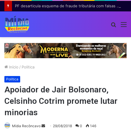
PF desarticula esquema de fraude tributária com falsas permissões de táxi na Bahia; agentes públicos são afastados
Procur
M
por
Início
/
Política
Política
Apoiador de Jair Bolsonaro,
Celsinho Cotrim promete lutar
minorias
Mande
Mídia Recôncavo
29/08/2018
0
146