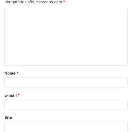
obrigatórios são marcados com
*
C
o
m
e
n
t
á
Nome
*
r
i
o
E-mail
*
*
Site