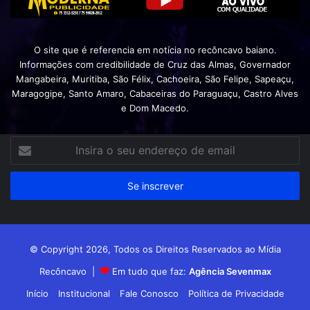
O site que é referencia em notícia no recôncavo baiano.
Informações com credibilidade de Cruz das Almas, Governador
Mangabeira, Muritiba, São Félix, Cachoeira, São Felipe, Sapeaçu,
Maragogipe, Santo Amaro, Cabaceiras do Paraguaçu, Castro Alves
e Dom Macedo.
Insira
o
seu
endereço
de
email
© Copyright 2026, Todos os Direitos Reservados ao Mídia
Recôncavo |
Em tudo que faz:
Agência Sevenmax
Início
Institucional
Fale Conosco
Política de Privacidade