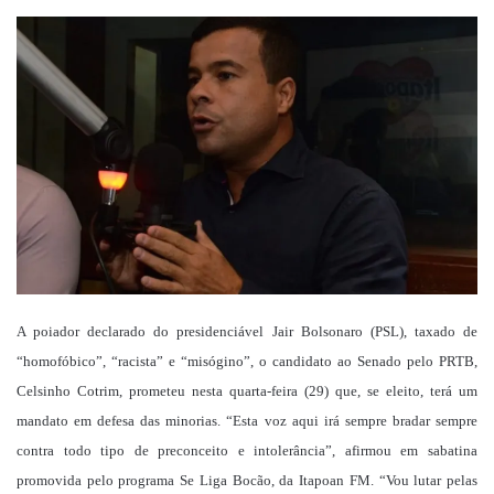
um
e-
mail
A poiador declarado do presidenciável Jair Bolsonaro (PSL), taxado de
“homofóbico”, “racista” e “misógino”, o candidato ao Senado pelo PRTB,
Celsinho Cotrim, prometeu nesta quarta-feira (29) que, se eleito, terá um
mandato em defesa das minorias. “Esta voz aqui irá sempre bradar sempre
contra todo tipo de preconceito e intolerância”, afirmou em sabatina
promovida pelo programa Se Liga Bocão, da Itapoan FM. “Vou lutar pelas