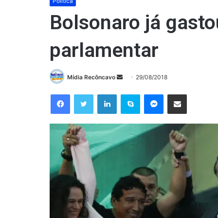
Política
Bolsonaro já gasto
parlamentar
Mande
Mídia Recôncavo
29/08/2018
um
Facebook
Twitter
Linkedin
Skype
Messenger
Compartilhar via e-mail
e-
mail