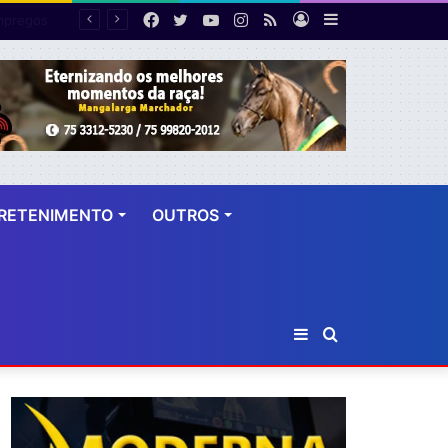
Facebook
Twitter
YouTube
Instagram
RSS
Entrar
Barra
PF desarticula esquema de fraude tributária com falsas permissões de táxi na Bahia; agentes públicos são afastados
Lateral
RETENIMENTO
OUTROS
Barra
Procurar
Lateral
por