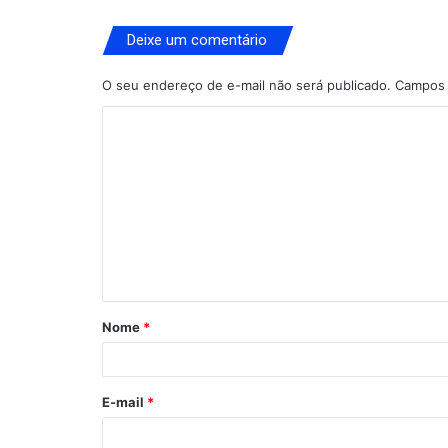
Deixe um comentário
O seu endereço de e-mail não será publicado.
Campos 
C
o
m
e
n
t
á
Nome
*
r
i
o
E-mail
*
*