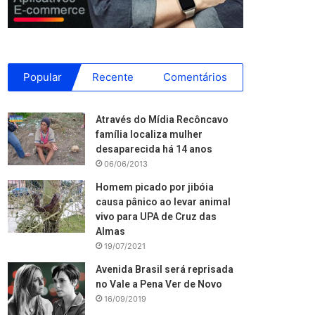
Popular
Recente
Comentários
Através do Mídia Recôncavo
família localiza mulher
desaparecida há 14 anos
06/06/2013
Homem picado por jibóia
causa pânico ao levar animal
vivo para UPA de Cruz das
Almas
19/07/2021
Avenida Brasil será reprisada
no Vale a Pena Ver de Novo
16/09/2019