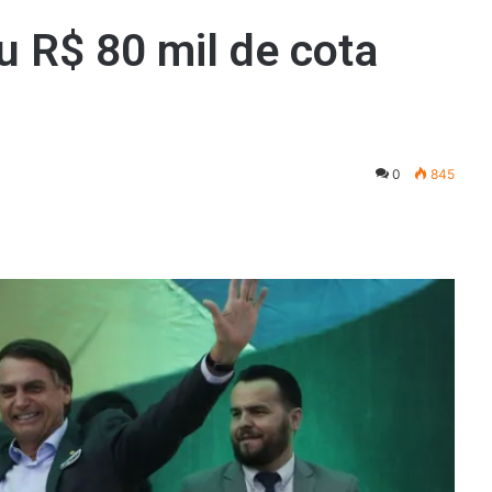
u R$ 80 mil de cota
0
845