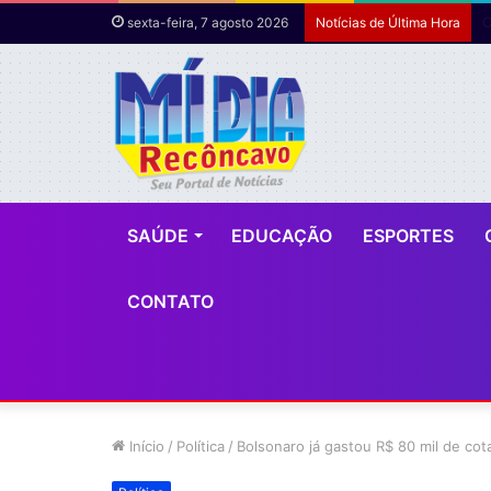
sexta-feira, 7 agosto 2026
Notícias de Última Hora
SAÚDE
EDUCAÇÃO
ESPORTES
CONTATO
Início
/
Política
/
Bolsonaro já gastou R$ 80 mil de cot