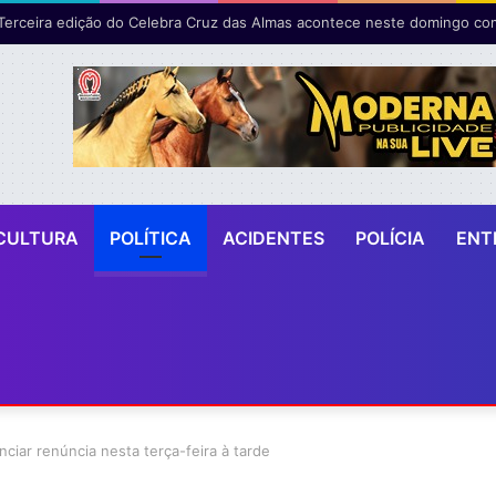
CULTURA
POLÍTICA
ACIDENTES
POLÍCIA
ENT
iar renúncia nesta terça-feira à tarde