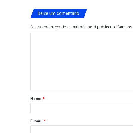
Deixe um comentário
O seu endereço de e-mail não será publicado.
Campos 
C
o
m
e
n
t
á
Nome
*
r
i
o
E-mail
*
*