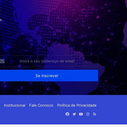
o
sira
eu
dereço
e
ail
Institucional
Fale Conosco
Política de Privacidade
Facebook
Twitter
YouTube
Instagram
RSS