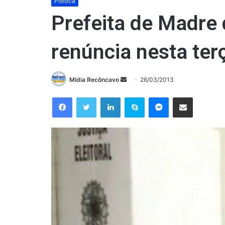
Política
Prefeita de Madre
renúncia nesta terç
Mande
Mídia Recôncavo
26/03/2013
um
Facebook
Twitter
Linkedin
Skype
Messenger
Compartilhar via e-mail
e-
mail