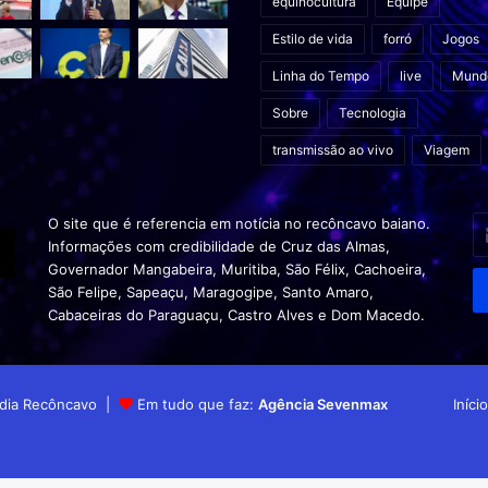
equinocultura
Equipe
Estilo de vida
forró
Jogos
Linha do Tempo
live
Mund
Sobre
Tecnologia
transmissão ao vivo
Viagem
In
O site que é referencia em notícia no recôncavo baiano.
o
Informações com credibilidade de Cruz das Almas,
s
Governador Mangabeira, Muritiba, São Félix, Cachoeira,
en
São Felipe, Sapeaçu, Maragogipe, Santo Amaro,
d
Cabaceiras do Paraguaçu, Castro Alves e Dom Macedo.
em
Mídia Recôncavo |
Em tudo que faz:
Agência Sevenmax
Início