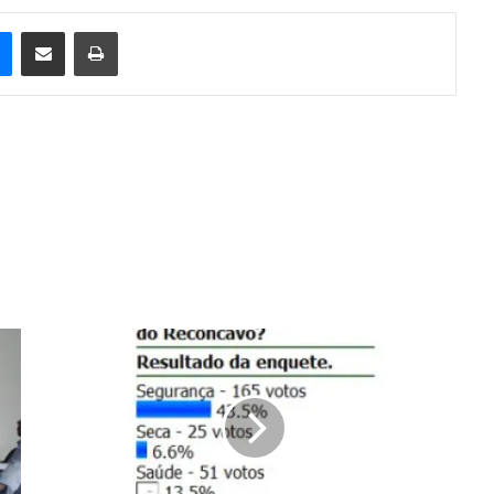
e
Messenger
Compartilhar via e-mail
Imprimir