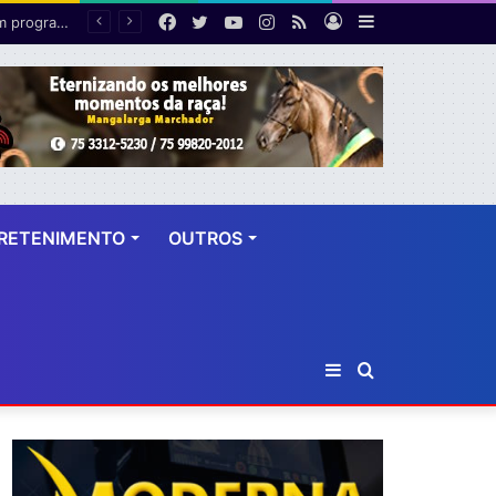
Facebook
Twitter
YouTube
Instagram
RSS
Entrar
Barra
Terceira edição do Celebra Cruz das Almas acontece neste domingo com programação de fé e evangelização
Lateral
RETENIMENTO
OUTROS
Barra
Procurar
Lateral
por