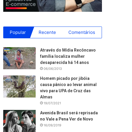
Popular
Recente
Comentários
Através do Mídia Recôncavo
família localiza mulher
desaparecida há 14 anos
06/06/2013
Homem picado por jibóia
causa pânico ao levar animal
vivo para UPA de Cruz das
Almas
19/07/2021
Avenida Brasil será reprisada
no Vale a Pena Ver de Novo
16/09/2019