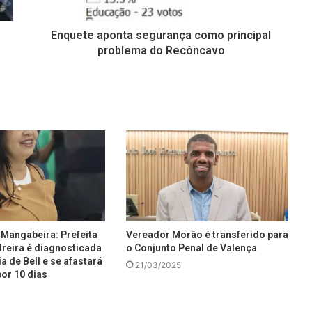
Enquete aponta segurança como principal
problema do Recôncavo
Mangabeira: Prefeita
Vereador Morão é transferido para
reira é diagnosticada
o Conjunto Penal de Valença
a de Bell e se afastará
21/03/2025
or 10 dias