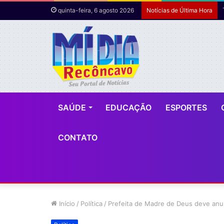
quinta-feira, 6 agosto 2026
Notícias de Última Hora
SAÚDE
EDUCAÇÃO
ESPORTES
CONTATO
Início
/
Política
/
Prefeita de Madre de Deus deve anunc