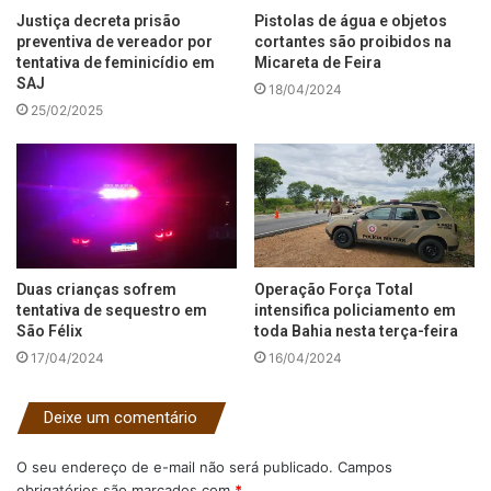
Justiça decreta prisão
Pistolas de água e objetos
preventiva de vereador por
cortantes são proibidos na
tentativa de feminicídio em
Micareta de Feira
SAJ
18/04/2024
25/02/2025
Duas crianças sofrem
Operação Força Total
tentativa de sequestro em
intensifica policiamento em
São Félix
toda Bahia nesta terça-feira
17/04/2024
16/04/2024
Deixe um comentário
O seu endereço de e-mail não será publicado.
Campos
obrigatórios são marcados com
*