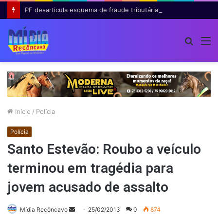
PF desarticula esquema de fraude tributária com falsas permissões de táxi na Bahia; agentes públicos são afastados
Procur
M
por
Início
/
Polícia
Polícia
Santo Estevão: Roubo a veículo
terminou em tragédia para
jovem acusado de assalto
Mande
Mídia Recôncavo
25/02/2013
0
874