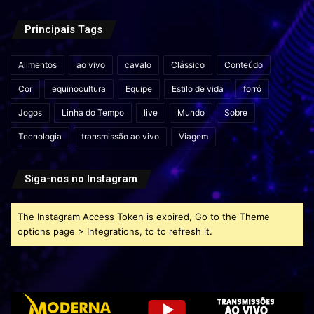
Principais Tags
Alimentos
ao vivo
cavalo
Clássico
Conteúdo
Cor
equinocultura
Equipe
Estilo de vida
forró
Jogos
Linha do Tempo
live
Mundo
Sobre
Tecnologia
transmissão ao vivo
Viagem
Siga-nos no Instagram
The Instagram Access Token is expired, Go to the Theme
options page > Integrations, to to refresh it.