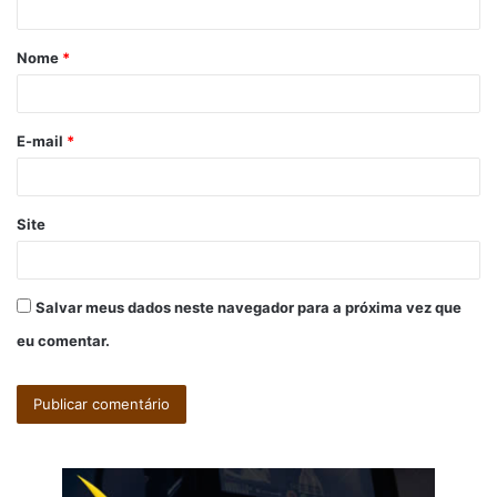
á
Nome
*
r
i
o
E-mail
*
*
Site
Salvar meus dados neste navegador para a próxima vez que
eu comentar.