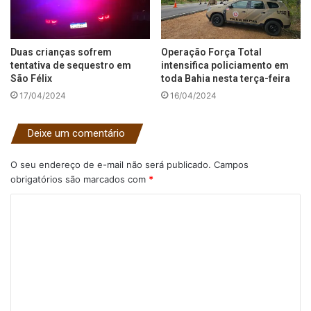
Duas crianças sofrem
Operação Força Total
tentativa de sequestro em
intensifica policiamento em
São Félix
toda Bahia nesta terça-feira
17/04/2024
16/04/2024
Deixe um comentário
O seu endereço de e-mail não será publicado.
Campos
obrigatórios são marcados com
*
C
o
m
e
n
t