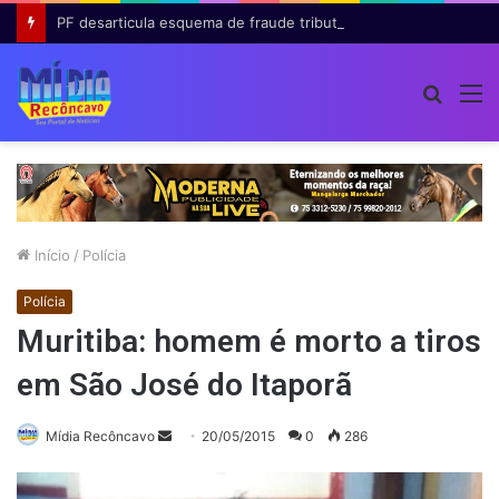
PF desarticula esquema de fraude tributária com falsas permissões de táxi na Bahia; agentes públicos são afastados
Procur
M
por
Início
/
Polícia
Polícia
Muritiba: homem é morto a tiros
em São José do Itaporã
Mande
Mídia Recôncavo
20/05/2015
0
286
um
e-