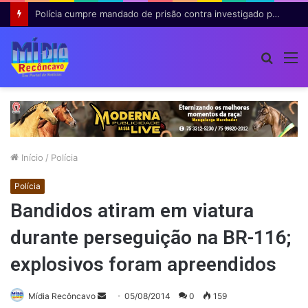
Polícia cumpre mandado de prisão contra investigado por roubo majorado em Cruz das Almas
Procur
M
por
Início
/
Polícia
Polícia
Bandidos atiram em viatura
durante perseguição na BR-116;
explosivos foram apreendidos
Mande
Mídia Recôncavo
05/08/2014
0
159