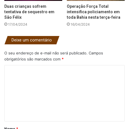
Duas crianças sofrem
Operação Força Total
tentativa de sequestro em
intensifica policiamento em
São Félix
toda Bahia nesta terça-feira
17/04/2024
16/04/2024
Deixe um comentário
O seu endereço de e-mail não será publicado.
Campos
obrigatórios são marcados com
*
C
o
m
e
n
t
á
Nome
*