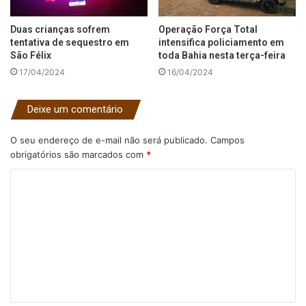
Duas crianças sofrem
Operação Força Total
tentativa de sequestro em
intensifica policiamento em
São Félix
toda Bahia nesta terça-feira
17/04/2024
16/04/2024
Deixe um comentário
O seu endereço de e-mail não será publicado.
Campos
obrigatórios são marcados com
*
C
o
m
e
n
t
á