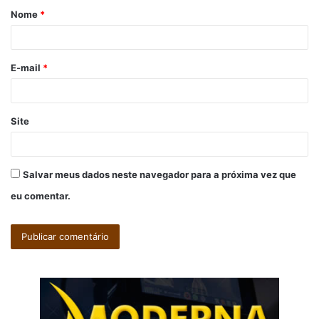
Nome
*
r
i
o
E-mail
*
*
Site
Salvar meus dados neste navegador para a próxima vez que
eu comentar.