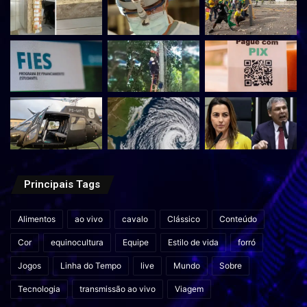
Principais Tags
Alimentos
ao vivo
cavalo
Clássico
Conteúdo
Cor
equinocultura
Equipe
Estilo de vida
forró
Jogos
Linha do Tempo
live
Mundo
Sobre
Tecnologia
transmissão ao vivo
Viagem