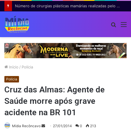
Número de cirurgias plásticas mamárias realizadas pelo SUS cresce 54% em dez anos
Procur
M
por
Início
/
Polícia
Polícia
Cruz das Almas: Agente de
Saúde morre após grave
acidente na BR 101
Mande
Mídia Recôncavo
27/01/2014
0
213