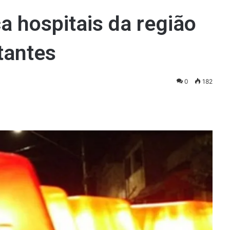
ica hospitais da região
tantes
0
182