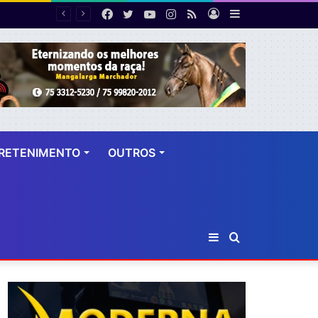
Facebook
Twitter
YouTube
Instagram
RSS
Entrar
Barra
Número de cirurgias plásticas mamárias realizadas pelo SUS cresce 54% em dez anos
Lateral
RETENIMENTO
OUTROS
Barra
Procurar
Lateral
por