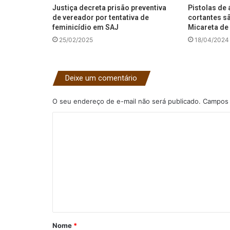
Justiça decreta prisão preventiva
Pistolas de 
de vereador por tentativa de
cortantes s
feminicídio em SAJ
Micareta de 
25/02/2025
18/04/2024
Deixe um comentário
O seu endereço de e-mail não será publicado.
Campos 
C
o
m
e
n
t
á
Nome
*
r