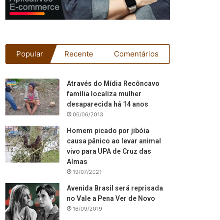
Popular
Recente
Comentários
Através do Mídia Recôncavo
família localiza mulher
desaparecida há 14 anos
06/06/2013
Homem picado por jibóia
causa pânico ao levar animal
vivo para UPA de Cruz das
Almas
19/07/2021
Avenida Brasil será reprisada
no Vale a Pena Ver de Novo
16/09/2019