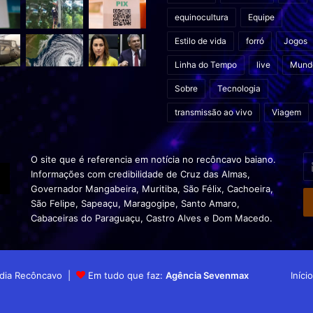
equinocultura
Equipe
Estilo de vida
forró
Jogos
Linha do Tempo
live
Mund
Sobre
Tecnologia
transmissão ao vivo
Viagem
In
O site que é referencia em notícia no recôncavo baiano.
o
Informações com credibilidade de Cruz das Almas,
s
Governador Mangabeira, Muritiba, São Félix, Cachoeira,
en
São Felipe, Sapeaçu, Maragogipe, Santo Amaro,
d
Cabaceiras do Paraguaçu, Castro Alves e Dom Macedo.
em
Mídia Recôncavo |
Em tudo que faz:
Agência Sevenmax
Início