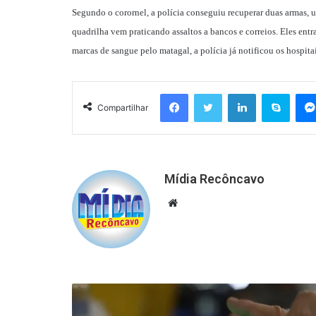
Segundo o corornel, a polícia conseguiu recuperar duas armas, u
quadrilha vem praticando assaltos a bancos e correios.
Eles entr
marcas de sangue pelo matagal, a polícia já notificou os hospit
Facebook
Twitter
Linkedin
Skyp
Compartilhar
Mídia Recôncavo
Website