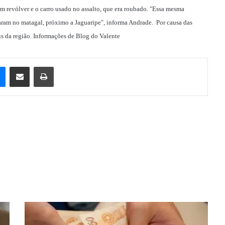
m revólver e o carro usado no assalto, que era roubado. "
Essa mesma
aram no matagal, próximo a Jaguaripe", informa Andrade. Por causa das
ais da região. Informações de Blog do Valente
e
Messenger
Compartilhar via e-mail
Imprimir