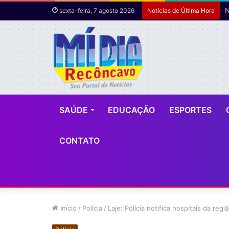
sexta-feira, 7 agosto 2026
Notícias de Última Hora
SAÚDE
EDUCAÇÃO
ESPORTES
CONTATO
Início
/
Polícia
/
Laje: Polícia notifica hospitais da re