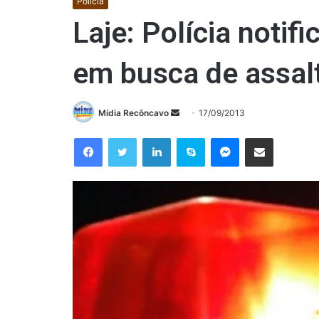
Polícia
Laje: Polícia notif
em busca de assal
Mande
Mídia Recôncavo
17/09/2013
um
Facebook
Twitter
Linkedin
Skype
Messenger
Compartilhar via e-mail
e-
mail