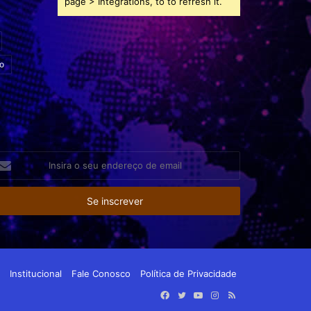
page > Integrations, to to refresh it.
o
sira
eu
dereço
e
ail
Institucional
Fale Conosco
Política de Privacidade
Facebook
Twitter
YouTube
Instagram
RSS