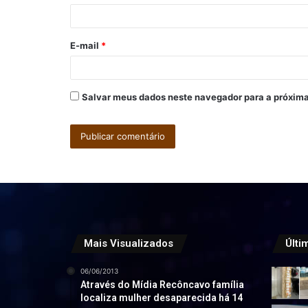
i
o
E-mail
*
*
Salvar meus dados neste navegador para a próxima
Mais Visualizados
Últi
06/06/2013
Através do Mídia Recôncavo família
localiza mulher desaparecida há 14