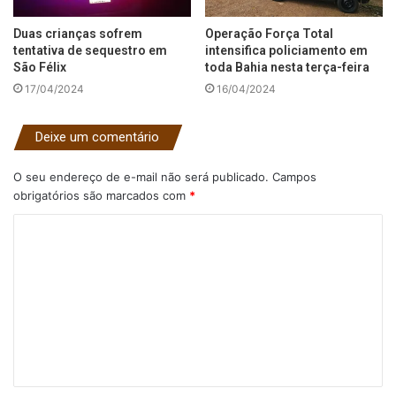
Duas crianças sofrem
Operação Força Total
tentativa de sequestro em
intensifica policiamento em
São Félix
toda Bahia nesta terça-feira
17/04/2024
16/04/2024
Deixe um comentário
O seu endereço de e-mail não será publicado.
Campos
obrigatórios são marcados com
*
C
o
m
e
n
t
á