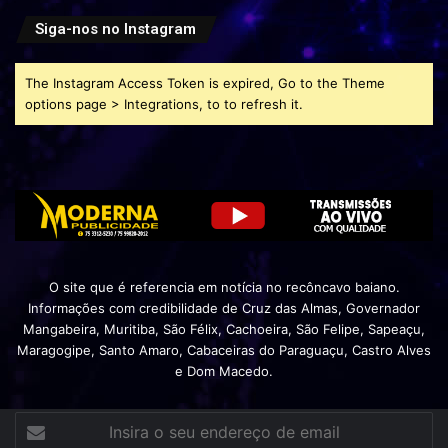
Siga-nos no Instagram
The Instagram Access Token is expired, Go to the Theme
options page > Integrations, to to refresh it.
O site que é referencia em notícia no recôncavo baiano.
Informações com credibilidade de Cruz das Almas, Governador
Mangabeira, Muritiba, São Félix, Cachoeira, São Felipe, Sapeaçu,
Maragogipe, Santo Amaro, Cabaceiras do Paraguaçu, Castro Alves
e Dom Macedo.
Insira
o