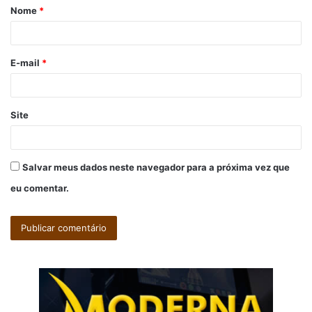
Nome
*
r
i
o
E-mail
*
*
Site
Salvar meus dados neste navegador para a próxima vez que
eu comentar.