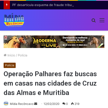
PF desarticula esquema de fraude tributária com falsas permissões de táxi na Bahia; agentes públicos são afastados
Procur
M
por
Início
/
Polícia
Polícia
Operação Palhares faz buscas
em casas nas cidades de Cruz
das Almas e Muritiba
Mande
Mídia Recôncavo
12/02/2020
0
219