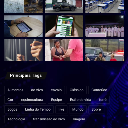
Principais Tags
Alimentos
ao vivo
cavalo
Clássico
Conteúdo
Cor
equinocultura
Equipe
Estilo de vida
forró
Jogos
Linha do Tempo
live
Mundo
Sobre
Tecnologia
transmissão ao vivo
Viagem