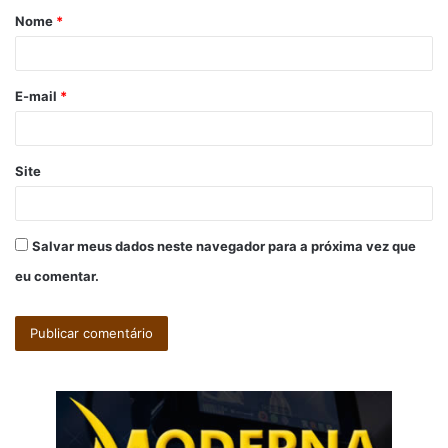
Nome
*
r
i
o
E-mail
*
*
Site
Salvar meus dados neste navegador para a próxima vez que
eu comentar.