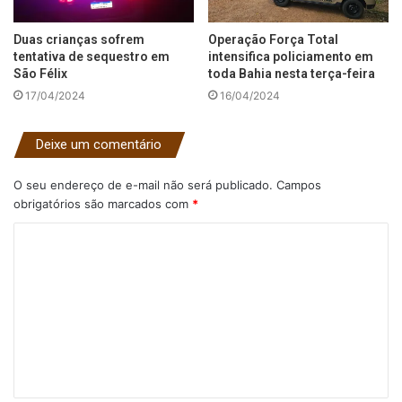
Duas crianças sofrem
Operação Força Total
tentativa de sequestro em
intensifica policiamento em
São Félix
toda Bahia nesta terça-feira
17/04/2024
16/04/2024
Deixe um comentário
O seu endereço de e-mail não será publicado.
Campos
obrigatórios são marcados com
*
C
o
m
e
n
t
á