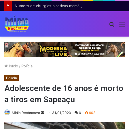
Número de cirurgias plásticas mamárias realizadas pelo SUS cresce 54% em dez anos
Procur
M
por
Início
/
Polícia
Polícia
Adolescente de 16 anos é morto
a tiros em Sapeaçu
Mande
Mídia Recôncavo
31/01/2020
0
903
um
e-