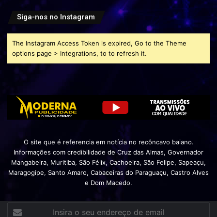
Siga-nos no Instagram
The Instagram Access Token is expired, Go to the Theme
options page > Integrations, to to refresh it.
O site que é referencia em notícia no recôncavo baiano.
Informações com credibilidade de Cruz das Almas, Governador
Mangabeira, Muritiba, São Félix, Cachoeira, São Felipe, Sapeaçu,
Maragogipe, Santo Amaro, Cabaceiras do Paraguaçu, Castro Alves
e Dom Macedo.
Insira