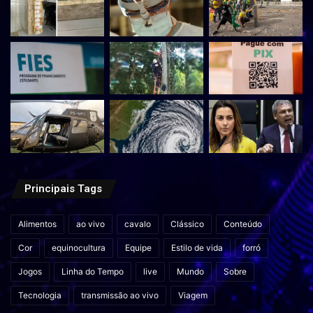
Principais Tags
Alimentos
ao vivo
cavalo
Clássico
Conteúdo
Cor
equinocultura
Equipe
Estilo de vida
forró
Jogos
Linha do Tempo
live
Mundo
Sobre
Tecnologia
transmissão ao vivo
Viagem