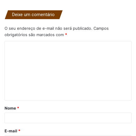
Deixe um comentário
O seu endereço de e-mail não será publicado.
Campos
obrigatórios são marcados com
*
C
o
m
e
n
t
á
Nome
*
r
i
o
E-mail
*