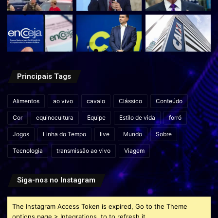
Principais Tags
Alimentos
ao vivo
cavalo
Clássico
Conteúdo
Cor
equinocultura
Equipe
Estilo de vida
forró
Jogos
Linha do Tempo
live
Mundo
Sobre
Tecnologia
transmissão ao vivo
Viagem
Siga-nos no Instagram
The Instagram Access Token is expired, Go to the Theme
options page > Integrations, to to refresh it.