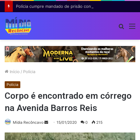
Polícia cumpre mandado de prisão contra investigado por roubo majorado em Cruz das Almas
Procur
M
por
Início
/
Polícia
Polícia
Corpo é encontrado em córrego
na Avenida Barros Reis
Mande
Mídia Recôncavo
15/01/2020
0
215
um
e-