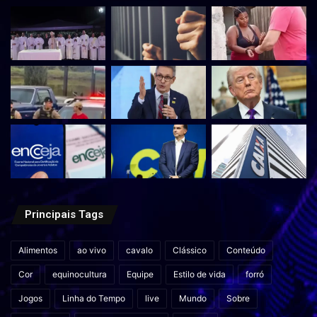
Principais Tags
Alimentos
ao vivo
cavalo
Clássico
Conteúdo
Cor
equinocultura
Equipe
Estilo de vida
forró
Jogos
Linha do Tempo
live
Mundo
Sobre