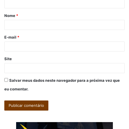
á
Nome
*
r
i
o
E-mail
*
*
Site
Salvar meus dados neste navegador para a próxima vez que
eu comentar.