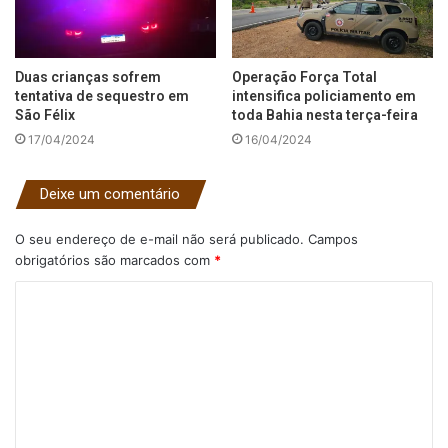
Duas crianças sofrem
Operação Força Total
tentativa de sequestro em
intensifica policiamento em
São Félix
toda Bahia nesta terça-feira
17/04/2024
16/04/2024
Deixe um comentário
O seu endereço de e-mail não será publicado.
Campos
obrigatórios são marcados com
*
C
o
m
e
n
t