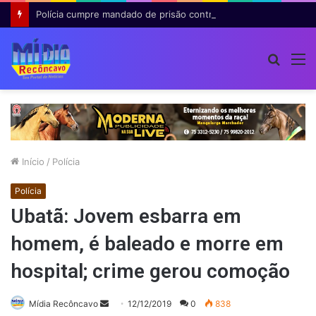
Polícia cumpre mandado de prisão contra investigado por roubo majorado em Cruz das Almas
Procur
M
por
Início
/
Polícia
Polícia
Ubatã: Jovem esbarra em
homem, é baleado e morre em
hospital; crime gerou comoção
Mande
Mídia Recôncavo
12/12/2019
0
838