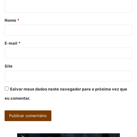
t
á
Nome
*
r
i
o
E-mail
*
*
Site
Salvar meus dados neste navegador para a próxima vez que
eu comentar.