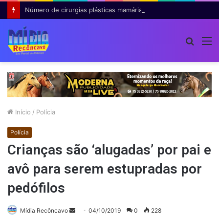
Número de cirurgias plásticas mamárias realizadas pelo SUS cresce 54% em dez anos
Procur
M
por
Início
/
Polícia
Polícia
Crianças são ‘alugadas’ por pai e
avô para serem estupradas por
pedófilos
Mande
Mídia Recôncavo
04/10/2019
0
228