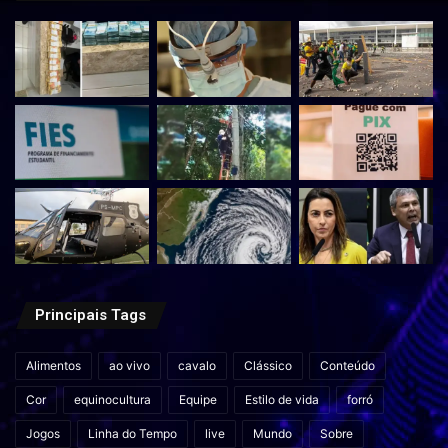
Principais Tags
Alimentos
ao vivo
cavalo
Clássico
Conteúdo
Cor
equinocultura
Equipe
Estilo de vida
forró
Jogos
Linha do Tempo
live
Mundo
Sobre