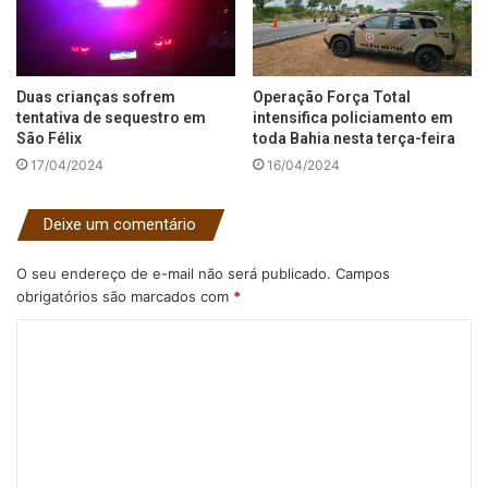
Duas crianças sofrem
Operação Força Total
tentativa de sequestro em
intensifica policiamento em
São Félix
toda Bahia nesta terça-feira
17/04/2024
16/04/2024
Deixe um comentário
O seu endereço de e-mail não será publicado.
Campos
obrigatórios são marcados com
*
C
o
m
e
n