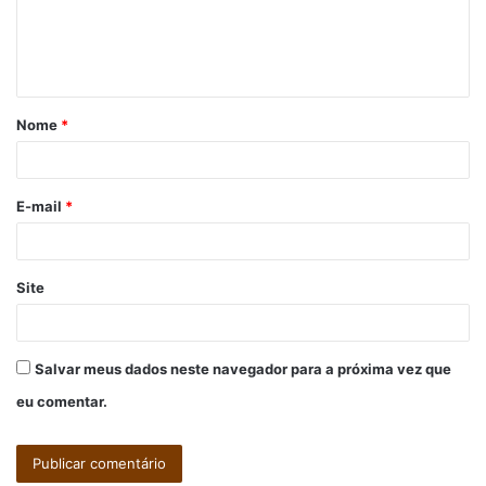
n
t
á
Nome
*
r
i
o
E-mail
*
*
Site
Salvar meus dados neste navegador para a próxima vez que
eu comentar.