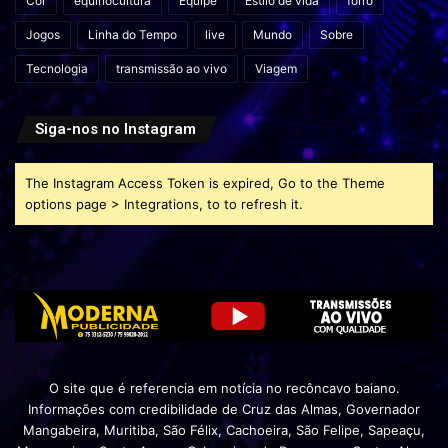
Cor
equinocultura
Equipe
Estilo de vida
forró
Jogos
Linha do Tempo
live
Mundo
Sobre
Tecnologia
transmissão ao vivo
Viagem
Siga-nos no Instagram
The Instagram Access Token is expired, Go to the Theme
options page > Integrations, to to refresh it.
O site que é referencia em notícia no recôncavo baiano.
Informações com credibilidade de Cruz das Almas, Governador
Mangabeira, Muritiba, São Félix, Cachoeira, São Felipe, Sapeaçu,