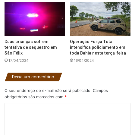
Duas crianças sofrem
Operação Força Total
tentativa de sequestro em
intensifica policiamento em
São Félix
toda Bahia nesta terça-feira
17/04/2024
16/04/2024
Deixe um comentário
O seu endereço de e-mail não será publicado.
Campos
obrigatórios são marcados com
*
C
o
m
e