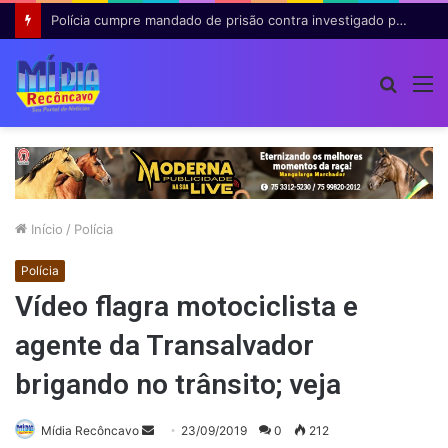
Polícia cumpre mandado de prisão contra investigado por roubo majorado em Cruz das Almas
Procur
M
por
Início
/
Polícia
Polícia
Vídeo flagra motociclista e
agente da Transalvador
brigando no trânsito; veja
Mande
Mídia Recôncavo
23/09/2019
0
212