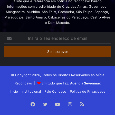
O site que é referencia em notícia no recôncavo baiano.
Informações com credibilidade de Cruz das Almas, Governador
Mangabeira, Muritiba, São Félix, Cachoeira, São Felipe, Sapeaçu,
Maragogipe, Santo Amaro, Cabaceiras do Paraguaçu, Castro Alves
e Dom Macedo.
Insira
o
seu
endereço
de
email
© Copyright 2026, Todos os Direitos Reservados ao Mídia
Recôncavo |
Em tudo que faz:
Agência Sevenmax
Início
Institucional
Fale Conosco
Política de Privacidade
Facebook
Twitter
YouTube
Instagram
RSS