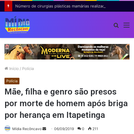
Número de cirurgias plásticas mamárias realizadas pelo SUS cresce 54% em dez anos
Procur
M
por
Início
/
Polícia
Polícia
Mãe, filha e genro são presos
por morte de homem após briga
por herança em Itapetinga
Mande
Mídia Recôncavo
06/09/2019
0
211