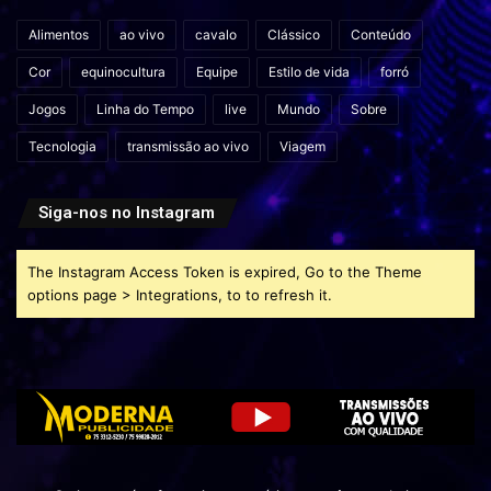
Alimentos
ao vivo
cavalo
Clássico
Conteúdo
Cor
equinocultura
Equipe
Estilo de vida
forró
Jogos
Linha do Tempo
live
Mundo
Sobre
Tecnologia
transmissão ao vivo
Viagem
Siga-nos no Instagram
The Instagram Access Token is expired, Go to the Theme
options page > Integrations, to to refresh it.