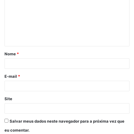
o
m
e
n
t
á
Nome
*
r
i
o
E-mail
*
*
Site
Salvar meus dados neste navegador para a próxima vez que
eu comentar.