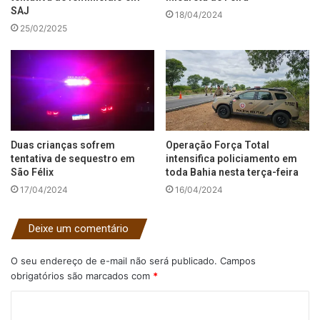
SAJ
18/04/2024
25/02/2025
Duas crianças sofrem
Operação Força Total
tentativa de sequestro em
intensifica policiamento em
São Félix
toda Bahia nesta terça-feira
17/04/2024
16/04/2024
Deixe um comentário
O seu endereço de e-mail não será publicado.
Campos
obrigatórios são marcados com
*
C