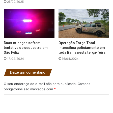
25/02/2025
Duas crianças sofrem
Operação Força Total
tentativa de sequestro em
intensifica policiamento em
São Félix
toda Bahia nesta terça-feira
17/04/2024
16/04/2024
Deixe um comentário
O seu endereço de e-mail não será publicado.
Campos
obrigatórios são marcados com
*
C
o