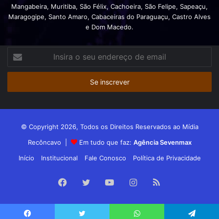
Mangabeira, Muritiba, São Félix, Cachoeira, São Felipe, Sapeaçu,
Maragogipe, Santo Amaro, Cabaceiras do Paraguaçu, Castro Alves
e Dom Macedo.
Insira
o
seu
endereço
de
email
© Copyright 2026, Todos os Direitos Reservados ao Mídia
Recôncavo |
Em tudo que faz:
Agência Sevenmax
Início
Institucional
Fale Conosco
Política de Privacidade
Facebook
Twitter
YouTube
Instagram
RSS