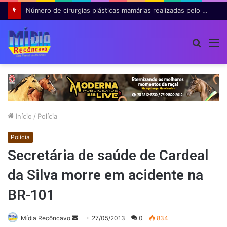
Número de cirurgias plásticas mamárias realizadas pelo SUS cresce 54% em dez anos
Procur
M
por
Início
/
Polícia
Polícia
Secretária de saúde de Cardeal
da Silva morre em acidente na
BR-101
Mande
Mídia Recôncavo
27/05/2013
0
834