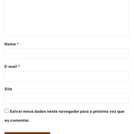
m
e
n
t
á
Nome
*
r
i
o
E-mail
*
*
Site
Salvar meus dados neste navegador para a próxima vez que
eu comentar.