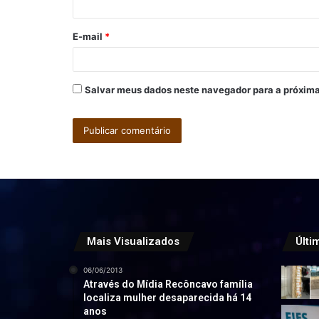
i
o
E-mail
*
*
Salvar meus dados neste navegador para a próxima
Mais Visualizados
Últi
06/06/2013
Através do Mídia Recôncavo família
localiza mulher desaparecida há 14
anos