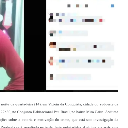
 noite da quarta-feira (14), em Vitória da Conquista, cidade do sudoeste da
a 22h30, no Conjunto Habitacional Pau Brasil, no bairro Miro Cairo. A vítima
ções sobre a autoria e motivação do crime, que está sob investigação da
aphaela será sepultado na tarde desta quinta-feira. A vítima era assistente