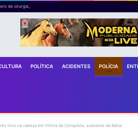
ro de cirurgias plásticas mamárias realizadas pelo SUS cresce 54% em
CULTURA
POLÍTICA
ACIDENTES
POLÍCIA
ENT
três tiros na cabeça em Vitória da Conquista, sudoeste da Bahia