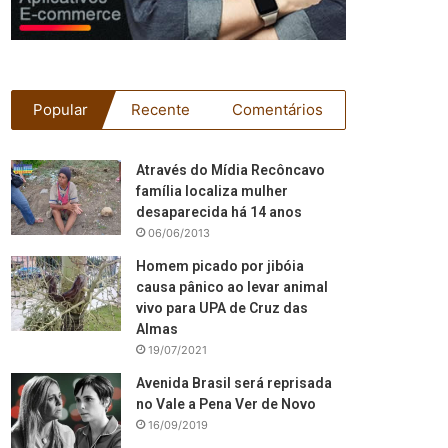
Popular
Recente
Comentários
Através do Mídia Recôncavo
família localiza mulher
desaparecida há 14 anos
06/06/2013
Homem picado por jibóia
causa pânico ao levar animal
vivo para UPA de Cruz das
Almas
19/07/2021
Avenida Brasil será reprisada
no Vale a Pena Ver de Novo
16/09/2019