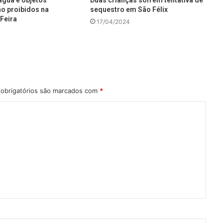
água e objetos
Duas crianças sofrem tentativa de
ão proibidos na
sequestro em São Félix
Feira
17/04/2024
obrigatórios são marcados com
*