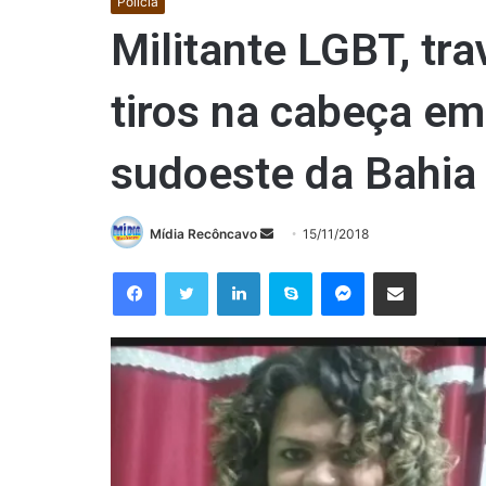
Polícia
Militante LGBT, tr
tiros na cabeça em
sudoeste da Bahia
Mande
Mídia Recôncavo
15/11/2018
um
Facebook
Twitter
Linkedin
Skype
Messenger
Compartilhar via e-mail
e-
mail