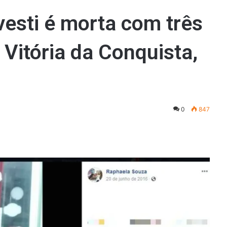
avesti é morta com três
 Vitória da Conquista,
0
847