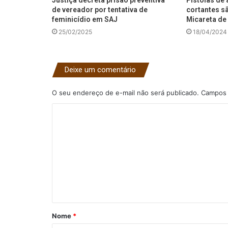
Justiça decreta prisão preventiva
Pistolas de 
de vereador por tentativa de
cortantes s
feminicídio em SAJ
Micareta de 
25/02/2025
18/04/2024
Deixe um comentário
O seu endereço de e-mail não será publicado.
Campos 
C
o
m
e
n
t
á
Nome
*
r