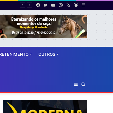
Facebook
Twitter
YouTube
Instagram
RSS
Entrar
Barra
 dez anos
Lateral
RETENIMENTO
OUTROS
Barra
Procurar
Lateral
por