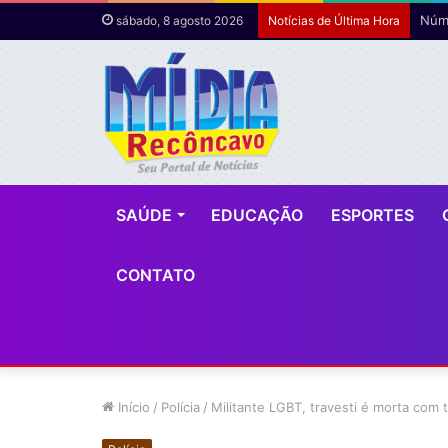
Núme
sábado, 8 agosto 2026
Notícias de Última Hora
SAÚDE
EDUCAÇÃO
ESPORTES
CONTATO
Início
/
Polícia
/
Militante LGBT, travesti é morta com 