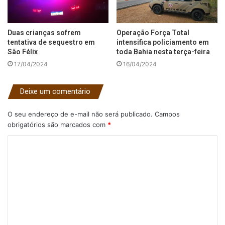
Duas crianças sofrem
Operação Força Total
tentativa de sequestro em
intensifica policiamento em
São Félix
toda Bahia nesta terça-feira
17/04/2024
16/04/2024
Deixe um comentário
O seu endereço de e-mail não será publicado.
Campos
obrigatórios são marcados com
*
C
o
m
e
n
t