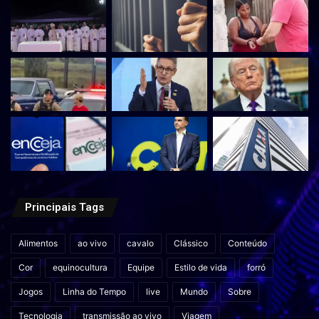
Principais Tags
Alimentos
ao vivo
cavalo
Clássico
Conteúdo
Cor
equinocultura
Equipe
Estilo de vida
forró
Jogos
Linha do Tempo
live
Mundo
Sobre
Tecnologia
transmissão ao vivo
Viagem