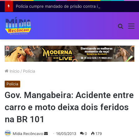
Polícia cumpre mandado de prisão contra investigado por roubo majorado em Cruz das Almas
Procur
M
por
Início
/
Polícia
Polícia
Gov. Mangabeira: Acidente entre
carro e moto deixa dois feridos
na BR 101
Mande
Mídia Recôncavo
16/05/2013
0
179